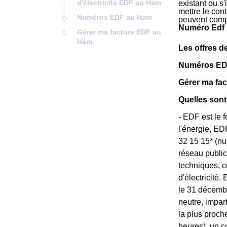
d'électricité EDF au Ham
existant ou s
mettre le cont
Numéros EDF au Ham
peuvent comp
Numéro Edf 
Gérer ma facture EDF au
Ham
Les offres d
Numéros ED
Gérer ma fa
Quelles sont
- EDF est le 
l'énergie, ED
32 15 15* (nu
réseau public
techniques, c
d'électricité
le 31 décembre
neutre, impa
la plus proch
heures), un c