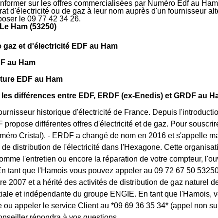
'informer sur les offres commercialisées par Numéro Edf au Ham
rat d'électricité ou de gaz à leur nom auprès d'un fournisseur al
oser le 09 77 42 34 26.
Le Ham (53250)
e gaz et d'électricité EDF au Ham
F au Ham
cture EDF au Ham
 les différences entre EDF, ERDF (ex-Enedis) et GRDF au 
fournisseur historique d'électricité de France. Depuis l'introduc
F propose différentes offres d'électricité et de gaz. Pour souscr
méro Cristal). - ERDF a changé de nom en 2016 et s'appelle mai
 de distribution de l'électricité dans l'Hexagone. Cette organisat
omme l'entretien ou encore la réparation de votre compteur, l'o
. En tant que l'Hamois vous pouvez appeler au 09 72 67 50 53250
 2007 et a hérité des activités de distribution de gaz naturel de
rtiale et indépendante du groupe ENGIE. En tant que l'Hamois,
e ou appeler le service Client au *09 69 36 35 34* (appel non su
onseiller répondra à vos questions.