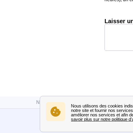
Laisser u
Numéro Edf
Mayenne
Le Ham