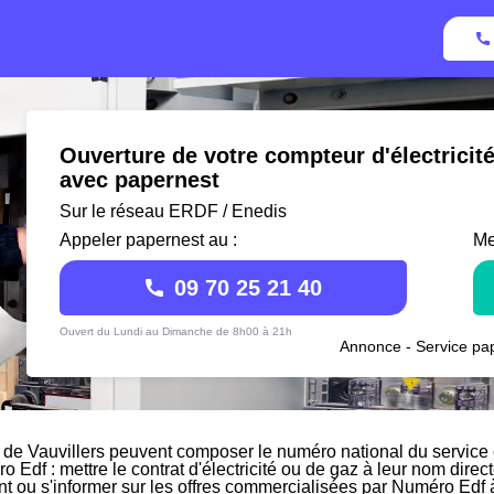
Ouverture de votre compteur d'électricité
avec papernest
Sur le réseau ERDF / Enedis
Appeler papernest au :
Me
09 70 25 21 40
Ouvert du Lundi au Dimanche de 8h00 à 21h
Annonce - Service pap
 de Vauvillers peuvent composer le numéro national du service
o Edf : mettre le contrat d'électricité ou de gaz à leur nom dir
ant ou s'informer sur les offres commercialisées par Numéro Edf à