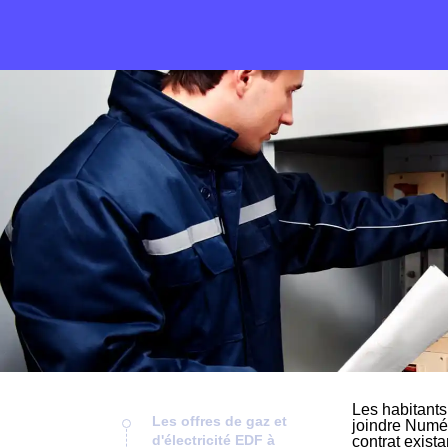
Les habitants
Les offres de gaz et
joindre Numér
d'électricité EDF à
contrat exist