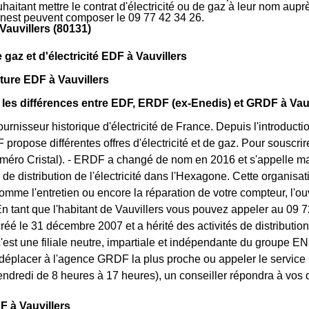
haitant mettre le contrat d'électricité ou de gaz à leur nom auprè
rnest peuvent composer le 09 77 42 34 26.
auvillers (80131)
 gaz et d'électricité EDF à Vauvillers
ture EDF à Vauvillers
 les différences entre EDF, ERDF (ex-Enedis) et GRDF à Vau
fournisseur historique d'électricité de France. Depuis l'introduc
F propose différentes offres d'électricité et de gaz. Pour souscr
méro Cristal). - ERDF a changé de nom en 2016 et s'appelle mai
 de distribution de l'électricité dans l'Hexagone. Cette organisat
omme l'entretien ou encore la réparation de votre compteur, l'o
. En tant que l'habitant de Vauvillers vous pouvez appeler au 09 
éé le 31 décembre 2007 et a hérité des activités de distributio
c'est une filiale neutre, impartiale et indépendante du groupe EN
éplacer à l'agence GRDF la plus proche ou appeler le service C
endredi de 8 heures à 17 heures), un conseiller répondra à vos 
 à Vauvillers