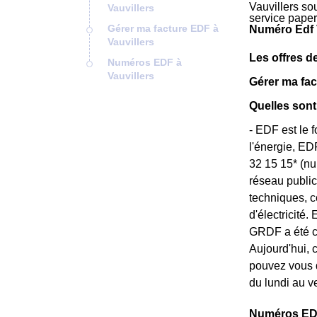
Vauvillers sou
Vauvillers
service pape
Gérer ma facture EDF à
Numéro Edf V
Vauvillers
Les offres de
Numéros EDF à
Vauvillers
Gérer ma fac
Quelles sont
- EDF est le 
l'énergie, ED
32 15 15* (nu
réseau public
techniques, c
d'électricité
GRDF a été cr
Aujourd'hui, 
pouvez vous d
du lundi au v
Numéros EDF