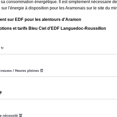
ur sa consommation énergétique. Il est simplement nécessaire 
s sur l'énergie à disposition pour les Aramonais sur le site du 
nt sur EDF pour les alentours d'Aramon
ptions et tarifs Bleu Ciel d'EDF Languedoc-Roussillon
oWatt heure est fixe : il ne dépend ni de la date, ni de l'heure, q
eures creuses (8h/jour), le prix facturé en à Aramon est réduit. 
 vise à encourager les consommateurs Aramonais à réduire leur
x du kiloWatt est plus élevé. 💡🔋