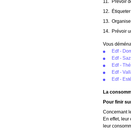
Prévoir d
Étiqueter
Organise
Prévoir u
Vous déménage
Edf - Do
Edf - Sa
Edf - Thé
Edf - Val
Edf - Es
La consomma
Pour finir s
Concernant le
En effet, leu
leur consomma