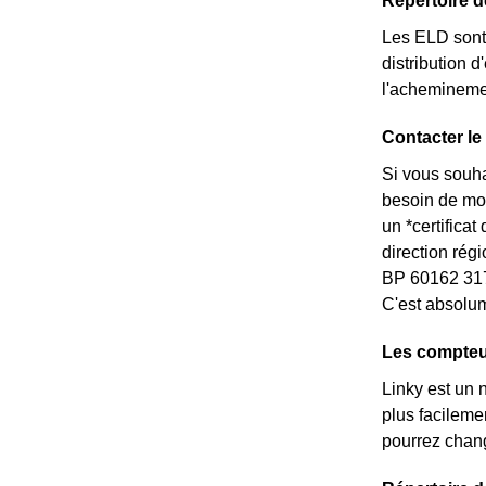
Répertoire 
Les ELD sont 
distribution d
l'acheminemen
Contacter le
Si vous souha
besoin de mod
un *certifica
direction rég
BP 60162 317
C'est absolum
Les compteu
Linky est un 
plus facileme
pourrez chang