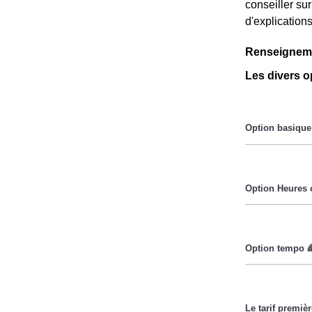
conseiller s
d'explication
Renseigneme
Les divers o
Le prix du Kil
Pendant les h
Cette option
lorsque le pri