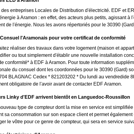
des ELD à Aramon
des entreprises Locales de Distribution d'électricité. EDF et 
'énergie à Aramon : en effet, des acteurs plus petits, agissant à 
t de l'énergie. Nous les avons répertoriés pour le 30390 (Gar
 Consuel l'Aramonais pour votre certificat de conformité
itez réaliser des travaux dans votre logement (maison et appa
ifier ou tout simplement d'établir une nouvelle installation conc
t de conformité* à EDF à Aramon. Pour toute information supplém
ionale du consuel dont les coordonnées pour le 30390 (Gard) so
04 BLAGNAC Cedex * 821203202 * Du lundi au vendredide 8h à
ent obligatoire de l'avoir avant de contacter EDF Aramon.
rs Linky d'EDF arrivent bientôt en Languedoc-Roussillon
nouveau type de compteur dont la mise en service est simplifiée
nt sa consommation sur son espace client et permet également d
er le vôtre pour ce genre de compteur, qui sera en service sui