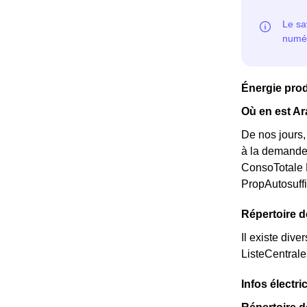
Énergie pro
Où en est Ar
De nos jours,
à la demande 
ConsoTotale 
PropAutosuff
Répertoire 
Il existe dive
ListeCentral
Infos électri