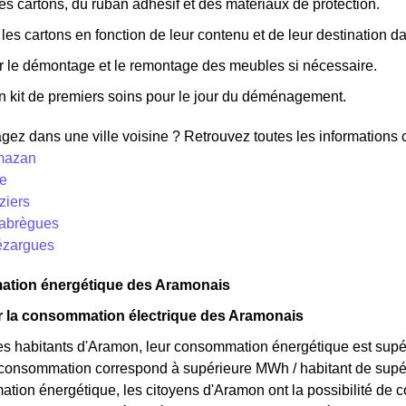
es cartons, du ruban adhésif et des matériaux de protection.
 les cartons en fonction de leur contenu et de leur destination 
r le démontage et le remontage des meubles si nécessaire.
n kit de premiers soins pour le jour du déménagement.
z dans une ville voisine ? Retrouvez toutes les informations co
mazan
ze
ziers
labrègues
tézargues
tion énergétique des Aramonais
ur la consommation électrique des Aramonais
s habitants d'Aramon, leur consommation énergétique est supéri
r consommation correspond à supérieure MWh / habitant de supé
tion énergétique, les citoyens d'Aramon ont la possibilité de c