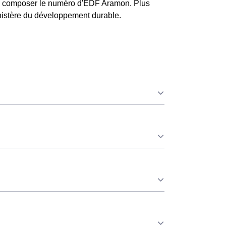
de composer le numéro d'EDF Aramon. Plus
ministère du développement durable.
ue ce soit en à Aramon ou ailleurs. 💡
⚡
 consommation pendant 65 jours par an,