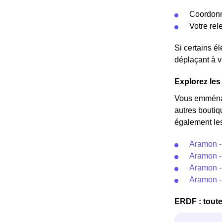
Coordonn
Votre re
Si certains é
déplaçant à v
Explorez les
Vous emménag
autres boutiq
également les
Aramon -
Aramon -
Aramon -
Aramon -
ERDF : toute