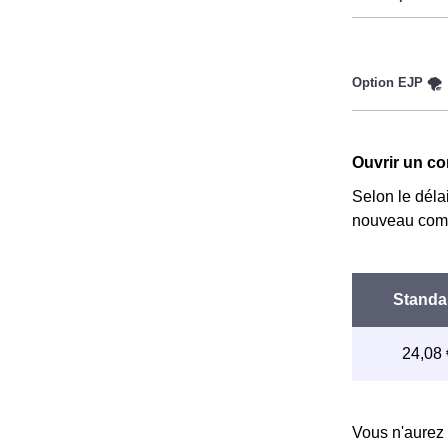
Ce tarif n'es
Couverture Ma
réduire sa fa
fournisseurs 
Cette option 
implique deux 
Ouvrir un co
le prix est r
Selon le déla
nouveau comp
Vous n'aurez 