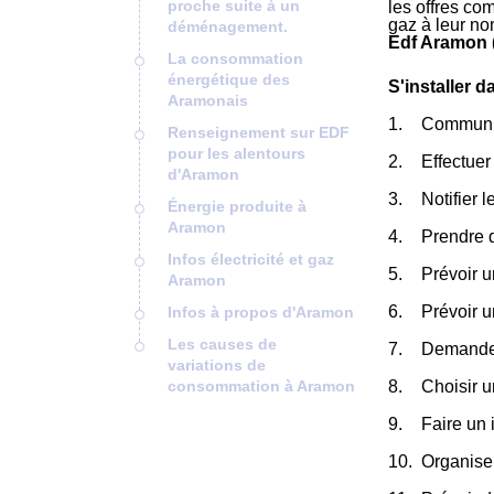
proche suite à un
les offres co
gaz à leur no
déménagement.
Edf Aramon 
La consommation
énergétique des
S'installer 
Aramonais
Communiqu
Renseignement sur EDF
pour les alentours
Effectuer 
d'Aramon
Notifier 
Énergie produite à
Aramon
Prendre 
Infos électricité et gaz
Prévoir u
Aramon
Prévoir 
Infos à propos d'Aramon
Les causes de
Demander
variations de
consommation à Aramon
Choisir 
Faire un 
Organiser