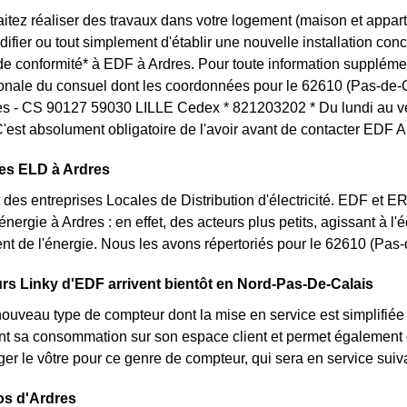
itez réaliser des travaux dans votre logement (maison et appa
ifier ou tout simplement d'établir une nouvelle installation conc
t de conformité* à EDF à Ardres. Pour toute information suppléme
ionale du consuel dont les coordonnées pour le 62610 (Pas-de-C
s - CS 90127 59030 LILLE Cedex * 821203202 * Du lundi au ve
C'est absolument obligatoire de l'avoir avant de contacter EDF A
des ELD à Ardres
des entreprises Locales de Distribution d'électricité. EDF et 
'énergie à Ardres : en effet, des acteurs plus petits, agissant à 
t de l'énergie. Nous les avons répertoriés pour le 62610 (Pas
s Linky d'EDF arrivent bientôt en Nord-Pas-De-Calais
nouveau type de compteur dont la mise en service est simplifiée 
nt sa consommation sur son espace client et permet également d
er le vôtre pour ce genre de compteur, qui sera en service sui
os d'Ardres