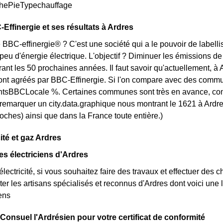
aphePieTypechauffage
-Effinergie et ses résultats à Ardres
 BBC-effinergie® ? C'est une société qui a le pouvoir de labellis
u d'énergie électrique. L'objectif ? Diminuer les émissions de 
ant les 50 prochaines années. Il faut savoir qu'actuellement, à 
nt agréés par BBC-Effinergie. Si l'on compare avec des commune
sBBCLocale %. Certaines communes sont très en avance, comme [
t remarquer un city.data.graphique nous montrant le 1621 à Ard
roches) ainsi que dans la France toute entière.)
cité et gaz Ardres
es électriciens d'Ardres
lectricité, si vous souhaitez faire des travaux et effectuer des 
ter les artisans spécialisés et reconnus d'Ardres dont voici une
iens
 Consuel l'Ardrésien pour votre certificat de conformité