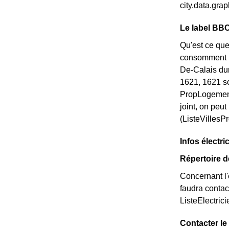
city.data.gr
Le label BBC
Qu'est ce que
consomment pe
De-Calais dur
1621, 1621 so
PropLogement
joint, on peu
(ListeVillesP
Infos électri
Répertoire d
Concernant l'é
faudra contac
ListeElectric
Contacter le