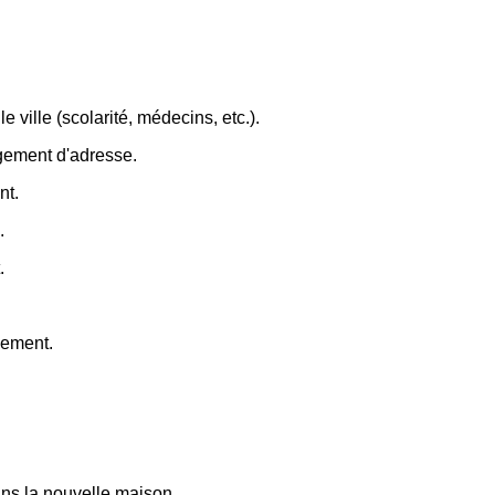
e ville (scolarité, médecins, etc.).
ngement d'adresse.
nt.
.
.
gement.
dans la nouvelle maison.