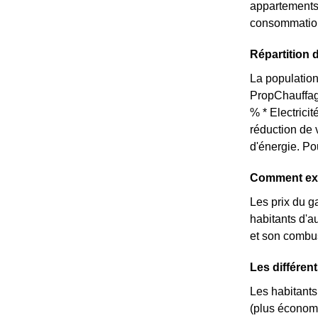
appartements 
consommation 
Répartition 
La population
PropChauffag
% * Electrici
réduction de 
d'énergie. Po
Comment expl
Les prix du g
habitants d'au
et son combus
Les différen
Les habitants 
(plus économi