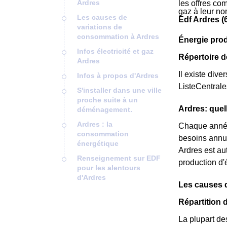
Ardres
les offres com
gaz à leur no
Les causes de
Edf Ardres (
variations de
consommation à Ardres
Énergie prod
Infos électricité et gaz
Répertoire d
Ardres
Il existe dive
Infos à propos d'Ardres
ListeCentral
S'installer dans une ville
proche suite à un
Ardres: quel
déménagement.
Ardres : la
Chaque année 
consommation
besoins annu
énergétique
Ardres est au
Renseignement sur EDF
production d'
pour les alentours
d'Ardres
Les causes 
Répartition 
La plupart de