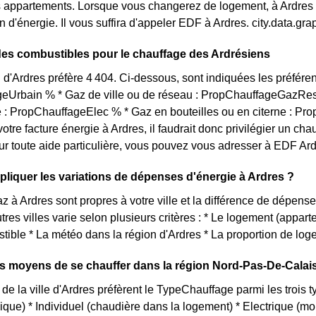
appartements. Lorsque vous changerez de logement, à Ardres ou
d'énergie. Il vous suffira d'appeler EDF à Ardres. city.data.
des combustibles pour le chauffage des Ardrésiens
 d'Ardres préfère 4 404. Ci-dessous, sont indiquées les préfére
eUrbain % * Gaz de ville ou de réseau : PropChauffageGazRes
té : PropChauffageElec % * Gaz en bouteilles ou en citerne : Pr
votre facture énergie à Ardres, il faudrait donc privilégier un
ur toute aide particulière, vous pouvez vous adresser à EDF Ardr
iquer les variations de dépenses d'énergie à Ardres ?
az à Ardres sont propres à votre ville et la différence de dépen
tres villes varie selon plusieurs critères : * Le logement (appar
tible * La météo dans la région d'Ardres * La proportion de log
ts moyens de se chauffer dans la région Nord-Pas-De-Calai
de la ville d'Ardres préfèrent le TypeChauffage parmi les trois ty
que) * Individuel (chaudière dans la logement) * Electrique (