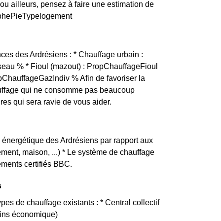
 ailleurs, pensez à faire une estimation de
graphePieTypelogement
nces des Ardrésiens : * Chauffage urbain :
eau % * Fioul (mazout) : PropChauffageFioul
opChauffageGazIndiv % Afin de favoriser la
 chauffage qui ne consomme pas beaucoup
es qui sera ravie de vous aider.
se énergétique des Ardrésiens par rapport aux
tement, maison, ...) * Le système de chauffage
ements certifiés BBC.
s
pes de chauffage existants : * Central collectif
moins économique)