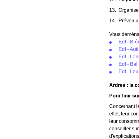
Organise
Prévoir u
Vous déménage
Edf - Br
Edf - Aut
Edf - La
Edf - Ba
Edf - Lo
Ardres : la
Pour finir s
Concernant le
effet, leur c
leur consomma
conseiller su
d'explication