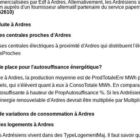
mercialisées par Edf à Ardres. Alternativement, les Ardrésiens so
m auprès d'un fournisseur alternatif partenaire du service pape
62610)
uite à Ardres
es centrales proches d'Ardres
rses centrales électriques à proximité d'Ardres qui distribuent l'él
esProches
le place pour l'autosuffisance énergétique?
à Ardres, la production moyenne est de ProdTotaleEnr MWh par 
els, qui s'élèvent quant à eux à ConsoTotale MWh. En comparan
tosuffisante à hauteur de PropAutosuffisance %. Si les Ardrésie
énergie renouvelable d'Ardres devrait être multipliée par Multipl
de variations de consommation à Ardres
des logements à Ardres
s Ardrésiens vivent dans des TypeLogementMaj. Il faut savoir qu