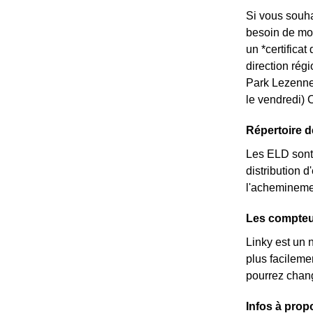
Si vous souha
besoin de mod
un *certifica
direction rég
Park Lezenne
le vendredi) 
Répertoire 
Les ELD sont 
distribution d
l'acheminemen
Les compteur
Linky est un 
plus facileme
pourrez chang
Infos à prop