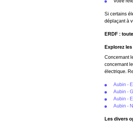
Votre re
Si certains é
déplaçant à v
ERDF : toute
Explorez les 
Concernant l
concernant le
électrique. R
Aubin - 
Aubin - G
Aubin - E
Aubin - 
Les divers o