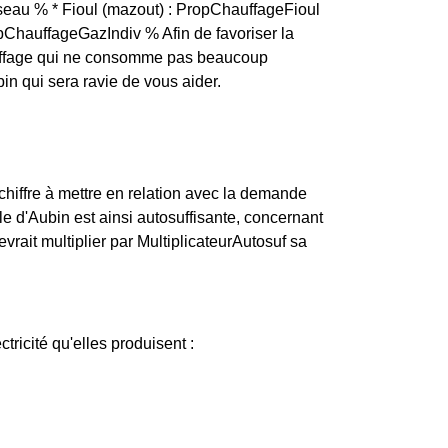
eau % * Fioul (mazout) : PropChauffageFioul
opChauffageGazIndiv % Afin de favoriser la
chauffage qui ne consomme pas beaucoup
in qui sera ravie de vous aider.
hiffre à mettre en relation avec la demande
e d'Aubin est ainsi autosuffisante, concernant
vrait multiplier par MultiplicateurAutosuf sa
ctricité qu'elles produisent :