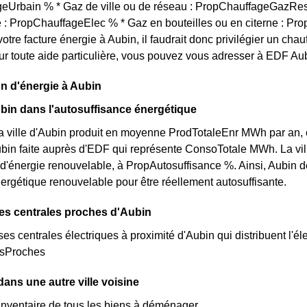
eUrbain % * Gaz de ville ou de réseau : PropChauffageGazRes
té : PropChauffageElec % * Gaz en bouteilles ou en citerne : Pr
votre facture énergie à Aubin, il faudrait donc privilégier un 
ur toute aide particulière, vous pouvez vous adresser à EDF Aub
n d'énergie à Aubin
bin dans l'autosuffisance énergétique
la ville d'Aubin produit en moyenne ProdTotaleEnr MWh par an, c
bin faite auprès d'EDF qui représente ConsoTotale MWh. La vill
 d'énergie renouvelable, à PropAutosuffisance %. Ainsi, Aubin de
ergétique renouvelable pour être réellement autosuffisante.
es centrales proches d'Aubin
rses centrales électriques à proximité d'Aubin qui distribuent l'éle
esProches
ns une autre ville voisine
inventaire de tous les biens à déménager.