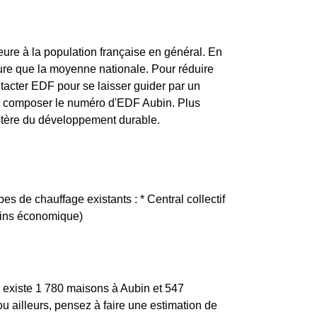
 que tous les autres jours de l'année, le prix est
ure à la population française en général. En
ure que la moyenne nationale. Pour réduire
ntacter EDF pour se laisser guider par un
de composer le numéro d'EDF Aubin. Plus
nistère du développement durable.
es de chauffage existants : * Central collectif
moins économique)
l existe 1 780 maisons à Aubin et 547
ailleurs, pensez à faire une estimation de