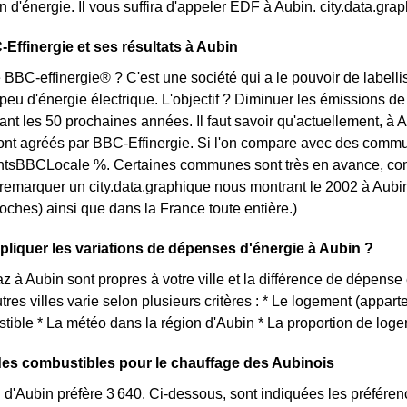
d'énergie. Il vous suffira d'appeler EDF à Aubin. city.data.g
-Effinergie et ses résultats à Aubin
 BBC-effinergie® ? C'est une société qui a le pouvoir de labellis
u d'énergie électrique. L'objectif ? Diminuer les émissions de g
nt les 50 prochaines années. Il faut savoir qu'actuellement, à A
nt agréés par BBC-Effinergie. Si l'on compare avec des commun
sBBCLocale %. Certaines communes sont très en avance, comme 
t remarquer un city.data.graphique nous montrant le 2002 à Aub
roches) ainsi que dans la France toute entière.)
iquer les variations de dépenses d'énergie à Aubin ?
az à Aubin sont propres à votre ville et la différence de dépens
tres villes varie selon plusieurs critères : * Le logement (appar
tible * La météo dans la région d'Aubin * La proportion de loge
des combustibles pour le chauffage des Aubinois
 d'Aubin préfère 3 640. Ci-dessous, sont indiquées les préféren