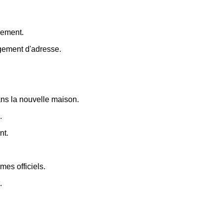
gement.
ngement d'adresse.
dans la nouvelle maison.
.
nt.
es officiels.
.