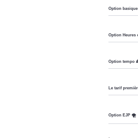
Le prix du Kil
Pendant les h
Cette option 
durant lesquel
Ce tarif n'es
la CMU, acron
moins chers, e
existe chez la
Cette option 