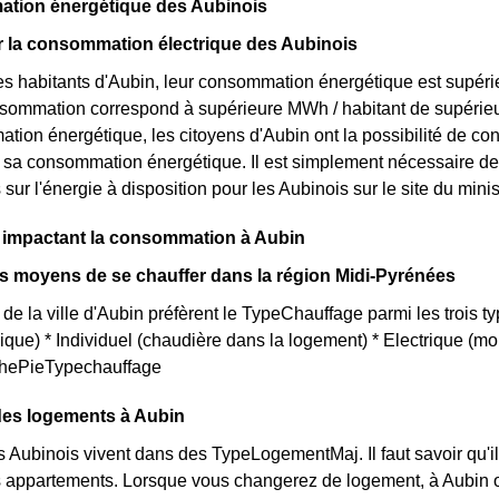
nt 22 jours le prix de l'électricité est quatre fois plus cher, tandis
tion énergétique des Aubinois
r par rapport au tarif normal à Aubin. ⚡💸
ur la consommation électrique des Aubinois
s habitants d'Aubin, leur consommation énergétique est supérie
onsommation correspond à supérieure MWh / habitant de supérie
tion énergétique, les citoyens d'Aubin ont la possibilité de co
r sa consommation énergétique. Il est simplement nécessaire 
s sur l'énergie à disposition pour les Aubinois sur le site du mi
s impactant la consommation à Aubin
ts moyens de se chauffer dans la région Midi-Pyrénées
de la ville d'Aubin préfèrent le TypeChauffage parmi les trois typ
que) * Individuel (chaudière dans la logement) * Electrique (
aphePieTypechauffage
des logements à Aubin
s Aubinois vivent dans des TypeLogementMaj. Il faut savoir qu'i
appartements. Lorsque vous changerez de logement, à Aubin ou 