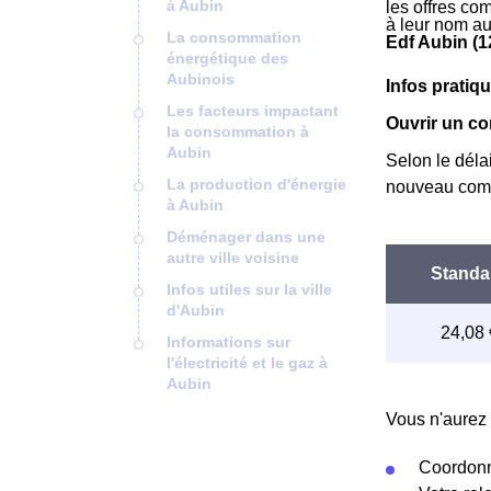
à Aubin
les offres co
à leur nom au
La consommation
Edf Aubin (1
énergétique des
Aubinois
Infos pratiq
Les facteurs impactant
Ouvrir un co
la consommation à
Aubin
Selon le déla
La production d'énergie
nouveau comp
à Aubin
Déménager dans une
autre ville voisine
Infos utiles sur la ville
d'Aubin
Informations sur
l'électricité et le gaz à
Aubin
Vous n'aurez 
Coordonn