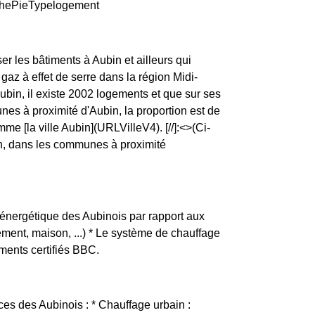
raphePieTypelogement
er les bâtiments à Aubin et ailleurs qui
az à effet de serre dans la région Midi-
ubin, il existe 2002 logements et que sur ses
es à proximité d'Aubin, la proportion est de
[la ville Aubin](URLVilleV4). [//]:<>(Ci-
in, dans les communes à proximité
e énergétique des Aubinois par rapport aux
tement, maison, ...) * Le système de chauffage
ments certifiés BBC.
ces des Aubinois : * Chauffage urbain :