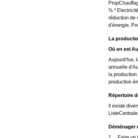
PropChauffag
% * Electrici
réduction de 
d'énergie. Po
La productio
Où en est Au
Aujourd'hui, 
annuelle d'Au
la production
production én
Répertoire d
Il existe dive
ListeCentral
Déménager da
Faire un 