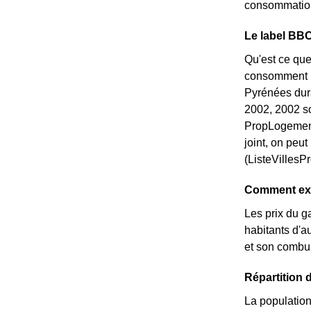
consommation 
Le label BBC
Qu'est ce que
consomment pe
Pyrénées dura
2002, 2002 so
PropLogement
joint, on peu
(ListeVillesP
Comment expl
Les prix du g
habitants d'au
et son combus
Répartition 
La population