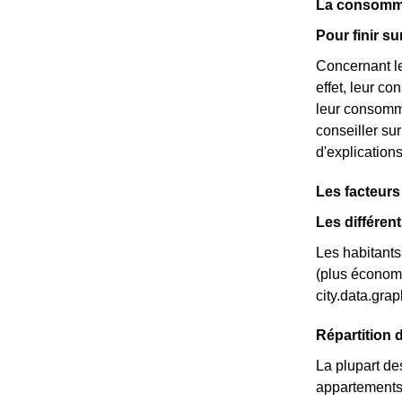
tarifs : penda
La consomma
20% moins che
Pour finir s
Concernant le
effet, leur c
leur consomma
conseiller su
d'explication
Les facteur
Les différen
Les habitants 
(plus économi
city.data.gr
Répartition 
La plupart de
appartements 