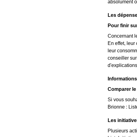
absolument ob
Les dépense
Pour finir s
Concernant le
En effet, leu
leur consomma
conseiller s
d'explication
Informations
Comparer le 
Si vous souha
Brionne : Lis
Les initiati
Plusieurs act