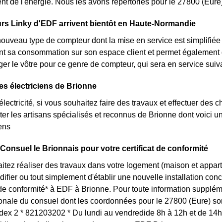
t de l'énergie. Nous les avons répertoriés pour le 27800 (Eur
rs Linky d'EDF arrivent bientôt en Haute-Normandie
nouveau type de compteur dont la mise en service est simplifiée 
nt sa consommation sur son espace client et permet également d
er le vôtre pour ce genre de compteur, qui sera en service sui
es électriciens de Brionne
lectricité, si vous souhaitez faire des travaux et effectuer des 
ter les artisans spécialisés et reconnus de Brionne dont voici 
iens
 Consuel le Brionnais pour votre certificat de conformité
itez réaliser des travaux dans votre logement (maison et appa
ifier ou tout simplement d'établir une nouvelle installation conc
t de conformité* à EDF à Brionne. Pour toute information supplé
ionale du consuel dont les coordonnées pour le 27800 (Eure) s
 2 * 821203202 * Du lundi au vendredide 8h à 12h et de 14h 