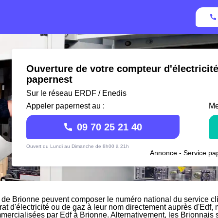
Ouverture de votre compteur d'électricit
papernest
Sur le réseau ERDF / Enedis
Appeler papernest au :
Me
09 70 25 21 40
Ouvert du Lundi au Dimanche de 8h00 à 21h
Annonce - Service pap
 de Brionne peuvent composer le numéro national du service clie
rat d'électricité ou de gaz à leur nom directement auprès d'Edf, m
mmercialisées par Edf à Brionne. Alternativement, les Brionnais so