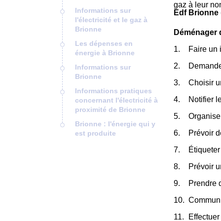
gaz à leur no
Informations sur
Edf Brionne 
l'électricité et le gaz à
Brionne
Déménager da
Les dépenses en
Faire un 
énergie à Brionne
Demander
Informations sur
Brionne
Choisir 
Informations pratiques
Notifier 
concernant l'électricité à
proximité de Brionne
Organiser
Brionne : l'énergie qui y
Prévoir d
est produite
Étiqueter
Prévoir u
Prendre 
Communiqu
Effectuer