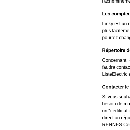
l'acheminemen
Les compteu
Linky est un 
plus facileme
pourrez chang
Répertoire d
Concernant l'é
faudra contac
ListeElectric
Contacter le
Si vous souha
besoin de mod
un *certifica
direction rég
RENNES Cedex