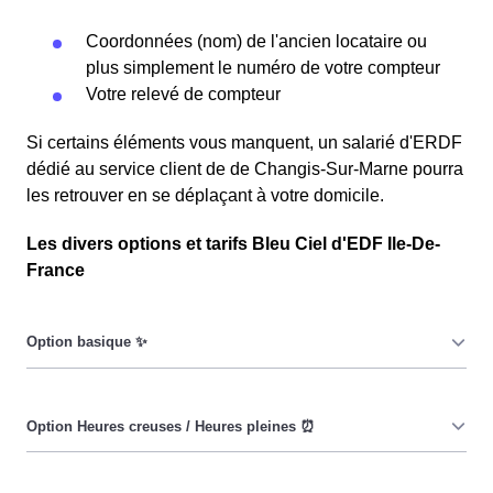
Coordonnées (nom) de l'ancien locataire ou
plus simplement le numéro de votre compteur
Votre relevé de compteur
Si certains éléments vous manquent, un salarié d'ERDF
dédié au service client de de Changis-Sur-Marne pourra
les retrouver en se déplaçant à votre domicile.
Les divers options et tarifs Bleu Ciel d'EDF Ile-De-
France
Le prix du KiloWatt heure est fixe : il ne dépend ni de la
date, ni de l'heure, que ce soit en à Changis-Sur-Marne
ou ailleurs. 💡
Pendant les heures creuses (8h/jour), le prix facturé en à