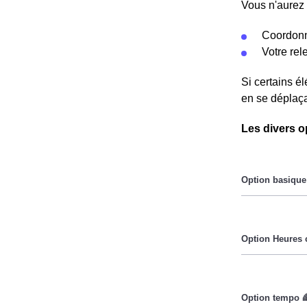
Vous n'aurez 
Coordonn
Votre re
Si certains é
en se déplaça
Les divers o
Le prix du Kil
Pendant les h