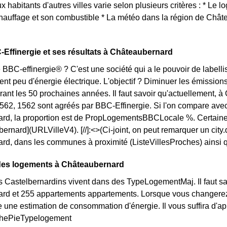
x habitants d'autres villes varie selon plusieurs critères : * Le 
auffage et son combustible * La météo dans la région de Chât
.
-Effinergie et ses résultats à Châteaubernard
 BBC-effinergie® ? C'est une société qui a le pouvoir de labelli
t peu d'énergie électrique. L'objectif ? Diminuer les émissions 
ant les 50 prochaines années. Il faut savoir qu'actuellement, à
1562, 1562 sont agréés par BBC-Effinergie. Si l'on compare av
rd, la proportion est de PropLogementsBBCLocale %. Certain
bernard](URLVilleV4). [//]:<>(Ci-joint, on peut remarquer un cit
d, dans les communes à proximité (ListeVillesProches) ainsi qu
 des logements à Châteaubernard
s Castelbernardins vivent dans des TypeLogementMaj. Il faut sav
rd et 255 appartements appartements. Lorsque vous changerez 
e une estimation de consommation d'énergie. Il vous suffira d'
aphePieTypelogement