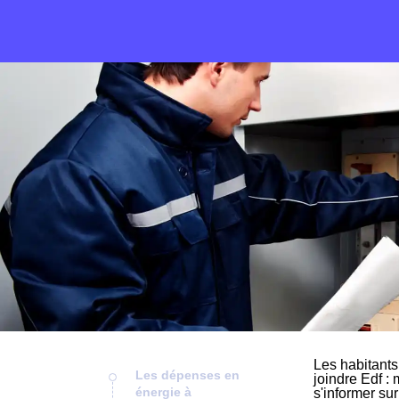
Les habitants
Les dépenses en
joindre Edf : 
énergie à
s'informer su