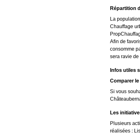
Répartition 
La population
Chauffage ur
PropChauffage
Afin de favori
consomme pas
sera ravie de
Infos utiles 
Comparer le 
Si vous souha
Châteaubernar
Les initiati
Plusieurs act
réalisées : Lis