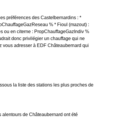
es préférences des Castelbernardins : *
ropChauffageGazReseau % * Fioul (mazout) :
es ou en citerne : PropChauffageGazIndiv %
udrait donc privilégier un chauffage qui ne
ez vous adresser à EDF Châteaubernard qui
ous la liste des stations les plus proches de
es alentours de Châteaubernard ont été