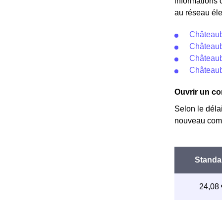
informations 
au réseau éle
Châteaub
Châteaub
Châteaub
Châteaub
Ouvrir un co
Selon le déla
nouveau comp