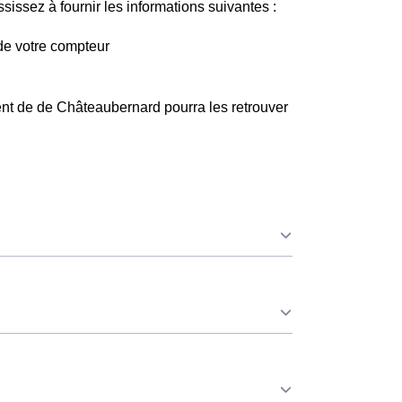
issez à fournir les informations suivantes :
de votre compteur
ent de de Châteaubernard pourra les retrouver
que ce soit à Châteaubernard ou ailleurs. 💡
oindre. ⚡