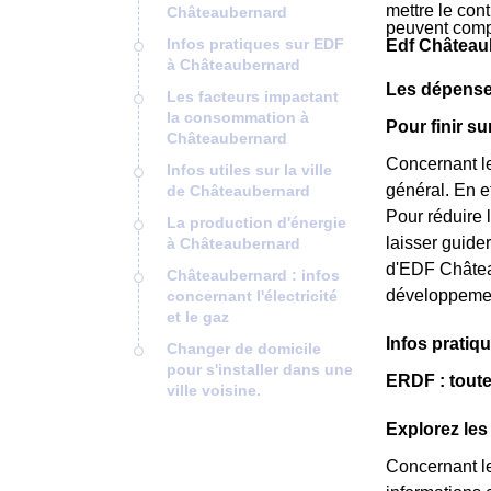
mettre le cont
Châteaubernard
peuvent comp
Infos pratiques sur EDF
Edf Château
à Châteaubernard
Les dépense
Les facteurs impactant
la consommation à
Pour finir s
Châteaubernard
Concernant le
Infos utiles sur la ville
général. En e
de Châteaubernard
Pour réduire 
La production d'énergie
laisser guide
à Châteaubernard
d'EDF Château
Châteaubernard : infos
développemen
concernant l'électricité
et le gaz
Infos prati
Changer de domicile
pour s'installer dans une
ERDF : toute
ville voisine.
Explorez les
Concernant l