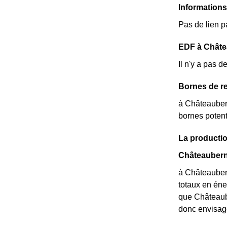
Information
Pas de lien p
EDF à Châtea
Il n'y a pas 
Bornes de re
à Châteaubern
bornes potent
La producti
Châteauberna
à Châteaubern
totaux en éne
que Châteaube
donc envisage