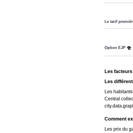
Cette option 
par an durant 
Ce tarif n'es
couverts par 
chaque mois so
à Châteaubern
Cette option 
Castelbernard
différencie de
Les facteur
l'année, le p
Les différen
Les habitants
Central colle
city.data.gr
Comment exp
Les prix du g