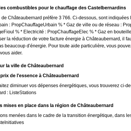
des combustibles pour le chauffage des Castelbernardins
 de Châteaubernard préfère 3 766. Ci-dessous, sont indiquées l
bain : PropChauffageUrbain % * Gaz de ville ou de réseau : P
Fioul % * Electricité : PropChauffageElec % * Gaz en bouteill
ser la réduction de votre facture énergie à Châteaubernard, il fa
 beaucoup d'énergie. Pour toute aide particulière, vous pouv
 vous aider.
sur la ville de Châteaubernard
prix de l'essence à Châteaubernard
itez diminuer vos dépenses énergétiques, vous trouverez ci-dess
d : ListeStations
ves mises en place dans la région de Châteaubernard
ions menées dans le cadre de la transition énergétique, dans l
teInitiatives