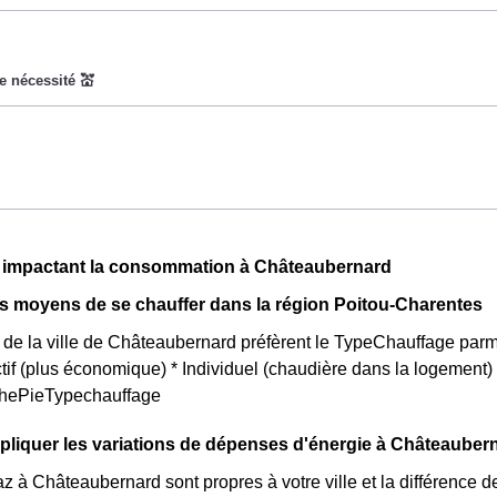
a pour objectif d'inciter les consommateurs Castelbernardins à
lesquels le prix du kiloWatt est important. 💡🔋
t pas disponible pour tout le monde, mais uniquement pour les 
la CMU, acronyme qui signifie Couverture Maladie Universelle. 
nt moins chers, et permettent ainsi de réduire sa facture d'élect
ard. Ce tarif existe chez la plupart des fournisseurs d'électricit
n'est plus disponible et ne concerne que les clients Castelbernar
ins éligibles. 💡🏠
ux tarifs : pendant 22 jours le prix de l'électricité est quatre fois
s impactant la consommation à Châteaubernard
rix est 20% moins cher par rapport au tarif normal à Châteaubern
ts moyens de se chauffer dans la région Poitou-Charentes
 de la ville de Châteaubernard préfèrent le TypeChauffage parmi 
ctif (plus économique) * Individuel (chaudière dans la logement
aphePieTypechauffage
liquer les variations de dépenses d'énergie à Châteauber
az à Châteaubernard sont propres à votre ville et la différenc