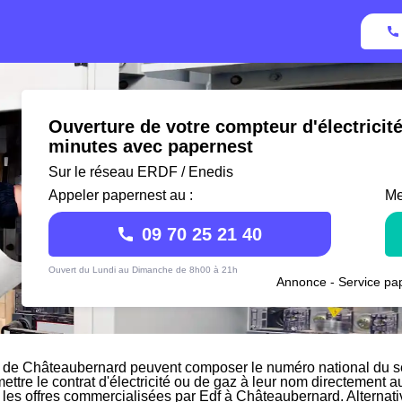
Ouverture de votre compteur d'électricit
minutes avec papernest
Sur le réseau ERDF / Enedis
Appeler papernest au :
Me
09 70 25 21 40
Ouvert du Lundi au Dimanche de 8h00 à 21h
Annonce - Service pap
 de Châteaubernard peuvent composer le numéro national du ser
mettre le contrat d'électricité ou de gaz à leur nom directement a
r les offres commercialisées par Edf à Châteaubernard. Alternat