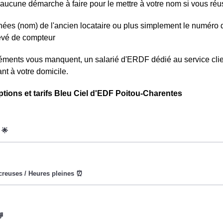
aucune démarche à faire pour le mettre à votre nom si vous réuss
ées (nom) de l'ancien locataire ou plus simplement le numéro 
levé de compteur
léments vous manquent, un salarié d'ERDF dédié au service cli
nt à votre domicile.
ptions et tarifs Bleu Ciel d'EDF Poitou-Charentes
oWatt heure est fixe : il ne dépend ni de la date, ni de l'heure, 
eures creuses (8h/jour), le prix facturé à Châteaubernard est m