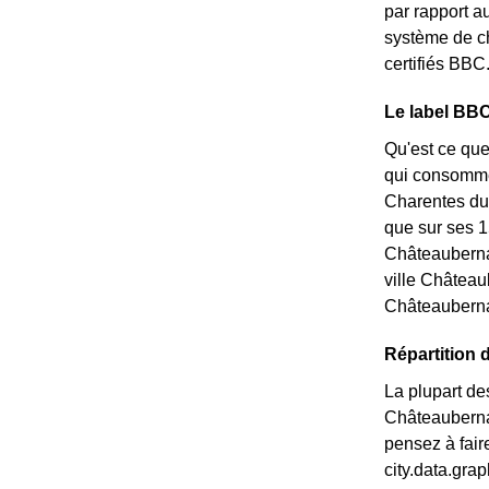
par rapport au
système de ch
certifiés BBC
Le label BBC
Qu'est ce que
qui consommen
Charentes dur
que sur ses 
Châteauberna
ville Château
Châteaubernar
Répartition
La plupart de
Châteauberna
pensez à fair
city.data.gr