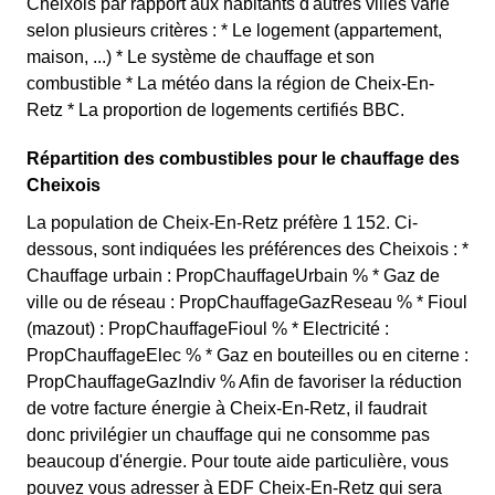
Cheixois par rapport aux habitants d'autres villes varie
selon plusieurs critères : * Le logement (appartement,
maison, ...) * Le système de chauffage et son
combustible * La météo dans la région de Cheix-En-
Retz * La proportion de logements certifiés BBC.
Répartition des combustibles pour le chauffage des
Cheixois
La population de Cheix-En-Retz préfère 1 152. Ci-
dessous, sont indiquées les préférences des Cheixois : *
Chauffage urbain : PropChauffageUrbain % * Gaz de
ville ou de réseau : PropChauffageGazReseau % * Fioul
(mazout) : PropChauffageFioul % * Electricité :
PropChauffageElec % * Gaz en bouteilles ou en citerne :
PropChauffageGazIndiv % Afin de favoriser la réduction
de votre facture énergie à Cheix-En-Retz, il faudrait
donc privilégier un chauffage qui ne consomme pas
beaucoup d'énergie. Pour toute aide particulière, vous
pouvez vous adresser à EDF Cheix-En-Retz qui sera