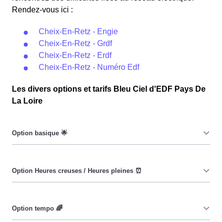
Rendez-vous ici :
Cheix-En-Retz - Engie
Cheix-En-Retz - Grdf
Cheix-En-Retz - Erdf
Cheix-En-Retz - Numéro Edf
Les divers options et tarifs Bleu Ciel d'EDF Pays De
La Loire
Le prix du KiloWatt heure est fixe : il ne dépend ni de la
date, ni de l'heure, que ce soit à Cheix-En-Retz ou
ailleurs. 💡
Pendant les heures creuses (8h/jour), le prix facturé à
Cheix-En-Retz est moindre. ⚡