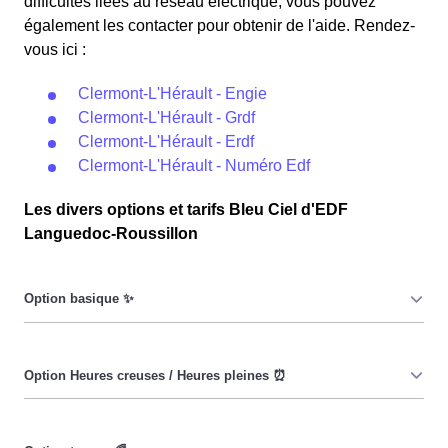
difficultés liées au réseau électrique, vous pouvez
également les contacter pour obtenir de l'aide. Rendez-
vous ici :
Clermont-L'Hérault - Engie
Clermont-L'Hérault - Grdf
Clermont-L'Hérault - Erdf
Clermont-L'Hérault - Numéro Edf
Les divers options et tarifs Bleu Ciel d'EDF
Languedoc-Roussillon
Le prix du KiloWatt heure est fixe : il ne dépend ni de la
date, ni de l'heure, que ce soit en à Clermont-L'Hérault
ou ailleurs. 💡
Pendant les heures creuses (8h/jour), le prix facturé en à