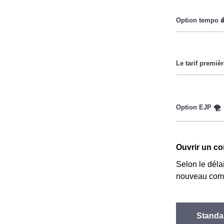
Pendant les he
Cette option 
lorsque le pri
Ce tarif n'es
Couverture Ma
réduire sa fac
des fournisse
Cette option 
implique deux 
Ouvrir un co
le prix est ré
Selon le déla
nouveau comp