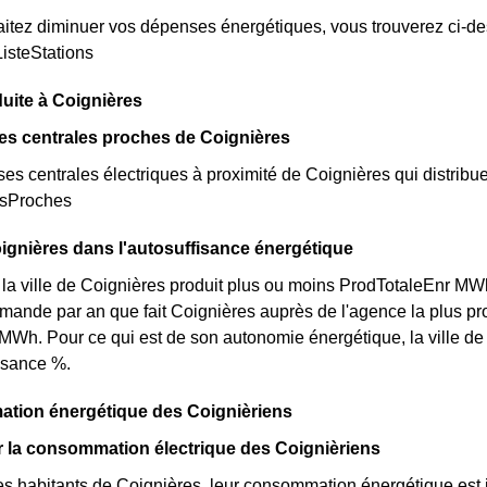
itez diminuer vos dépenses énergétiques, vous trouverez ci-dess
ListeStations
uite à Coignières
es centrales proches de Coignières
rses centrales électriques à proximité de Coignières qui distribuen
esProches
ignières dans l'autosuffisance énergétique
 la ville de Coignières produit plus ou moins ProdTotaleEnr MW
demande par an que fait Coignières auprès de l'agence la plus p
Wh. Pour ce qui est de son autonomie énergétique, la ville d
isance %.
tion énergétique des Coignièriens
ur la consommation électrique des Coignièriens
s habitants de Coignières, leur consommation énergétique est i