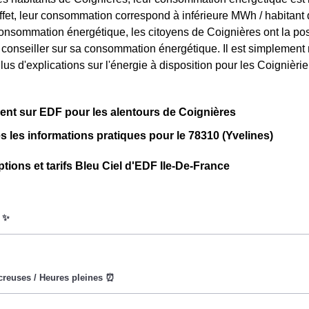
ffet, leur consommation correspond à inférieure MWh / habitant
consommation énergétique, les citoyens de Coignières ont la pos
 conseiller sur sa consommation énergétique. Il est simpleme
lus d'explications sur l'énergie à disposition pour les Coignièr
nt sur EDF pour les alentours de Coignières
s les informations pratiques pour le 78310 (Yvelines)
ptions et tarifs Bleu Ciel d'EDF Ile-De-France
oWatt heure est fixe : il ne dépend ni de la date, ni de l'heure, q