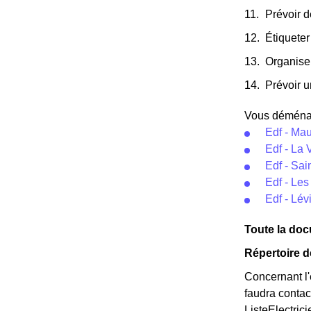
Prévoir d
Étiqueter
Organise
Prévoir u
Vous déménage
Edf - Ma
Edf - La 
Edf - Sa
Edf - Les
Edf - Lé
Toute la docu
Répertoire d
Concernant l'é
faudra contac
ListeElectric