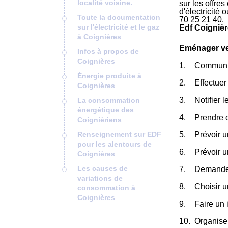
localité voisine.
sur les offre
d'électricité
Toute la documentation
70 25 21 40.
sur l'électricité et le gaz
Edf Coignièr
à Coignières
Eménager ver
Infos à propos de
Coignières
Communiqu
Énergie produite à
Effectuer 
Coignières
Notifier 
La consommation
énergétique des
Prendre 
Coignièriens
Renseignement sur EDF
Prévoir u
pour les alentours de
Prévoir 
Coignières
Les causes de
Demander
variations de
Choisir 
consommation à
Coignières
Faire un 
Organiser