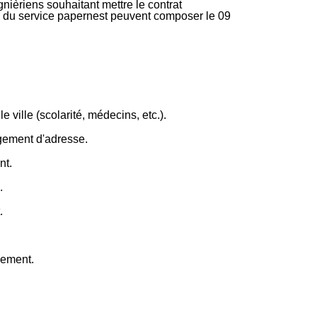
nièriens souhaitant mettre le contrat
ire du service papernest peuvent composer le 09
e ville (scolarité, médecins, etc.).
ngement d'adresse.
nt.
.
.
gement.