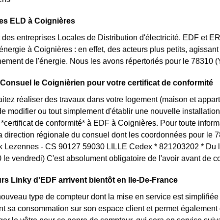
des ELD à Coignières
des entreprises Locales de Distribution d'électricité. EDF et 
'énergie à Coignières : en effet, des acteurs plus petits, agissan
ement de l'énergie. Nous les avons répertoriés pour le 78310 
 Consuel le Coignièrien pour votre certificat de conformité
itez réaliser des travaux dans votre logement (maison et appa
 modifier ou tout simplement d'établir une nouvelle installation 
certificat de conformité* à EDF à Coignières. Pour toute info
la direction régionale du consuel dont les coordonnées pour le 7
k Lezennes - CS 90127 59030 LILLE Cedex * 821203202 * Du lu
le vendredi) C'est absolument obligatoire de l'avoir avant de 
s Linky d'EDF arrivent bientôt en Ile-De-France
nouveau type de compteur dont la mise en service est simplifiée
nt sa consommation sur son espace client et permet également d