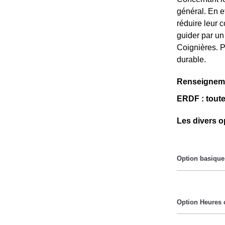
général. En e
réduire leur 
guider par un
Coignières. P
durable.
Renseigneme
ERDF : toute
Les divers o
Le prix du Kil