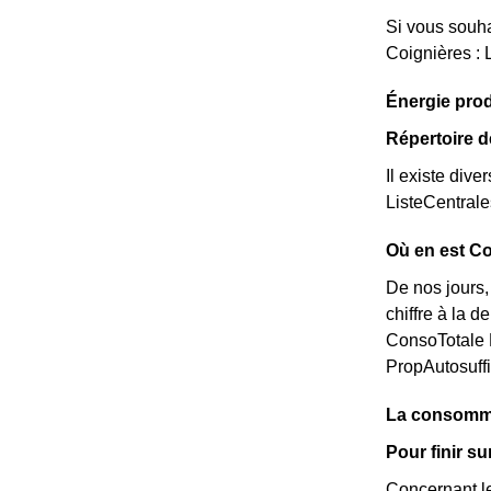
Si vous souha
Coignières : 
Énergie prod
Répertoire d
Il existe dive
ListeCentral
Où en est Co
De nos jours,
chiffre à la 
ConsoTotale M
PropAutosuff
La consomma
Pour finir s
Concernant le