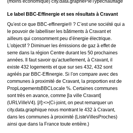
(moins économique) city.data.graphePieTypechauffage
Le label BBC-Effinergie et ses résultats à Cravant
Qu'est ce que BBC-effinergie® ? C'est une société qui a
le pouvoir de labelliser les bâtiments à Cravant et
ailleurs qui consomment peu d'énergie électrique.
L'objectif ? Diminuer les émissions de gaz à effet de
serre dans la région Centre durant les 50 prochaines
années. Il faut savoir qu'actuellement, à Cravant, il
existe 432 logements et que sur ses 432, 432 sont
agréés par BBC-Effinergie. Si l'on compare avec des
communes à proximité de Cravant, la proportion est de
PropLogementsBBCLocale %. Certaines communes
sont très en avance, comme [la ville Cravant]
(URLVilleV4). [//]:<>(Ci-joint, on peut remarquer un
city.data.graphique nous montrant le 432 à Cravant,
dans les communes à proximité (ListeVillesProches)
ainsi que dans la France toute entière.)