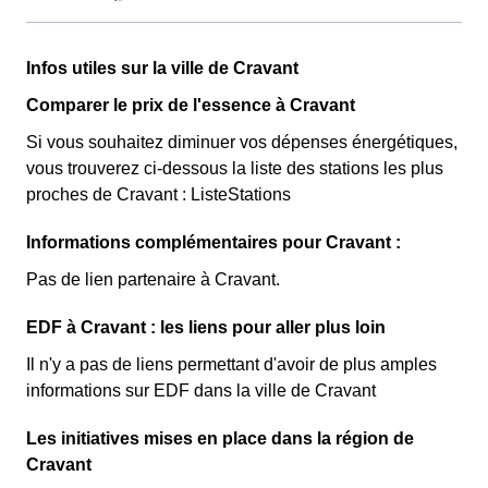
sont couverts par la CMU, acronyme qui signifie
Couverture Maladie Universelle. Avec ce tarif, les 100
Cette option n'est plus disponible et ne concerne que les
premiers KWh de chaque mois sont moins chers, et
Infos utiles sur la ville de Cravant
clients Cravantais l'ayant choisie avant 1998. Elle
permettent ainsi de réduire sa facture d'électricité si l'on
différencie deux tarifs : pendant 22 jours le prix de
Comparer le prix de l'essence à Cravant
fait attention à sa consommation à Cravant. Ce tarif
l'électricité est quatre fois plus cher, tandis que tous les
Si vous souhaitez diminuer vos dépenses énergétiques,
existe chez la plupart des fournisseurs d'électricité de
autres jours de l'année, le prix est 20% moins cher par
vous trouverez ci-dessous la liste des stations les plus
France et est disponible pour les Cravantais éligibles. 💡
rapport au tarif normal à Cravant. ⚡💸
proches de Cravant : ListeStations
🏠
Informations complémentaires pour Cravant :
Pas de lien partenaire à Cravant.
EDF à Cravant : les liens pour aller plus loin
Il n'y a pas de liens permettant d'avoir de plus amples
informations sur EDF dans la ville de Cravant
Les initiatives mises en place dans la région de
Cravant