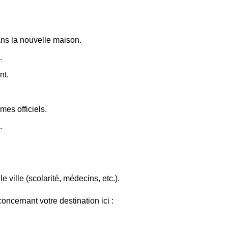
dans la nouvelle maison.
.
nt.
es officiels.
.
e ville (scolarité, médecins, etc.).
ncernant votre destination ici :