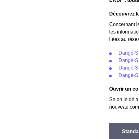
ERDF : toute
20% moins che
Découvrez le
Concernant l
les informati
liées au rése
Dangé-Sa
Dangé-Sa
Dangé-Sa
Dangé-Sa
Ouvrir un co
Selon le déla
nouveau comp