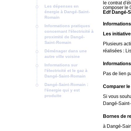
le contrat d'
Les dépenses en
composer le 
énergie à Dangé-Saint-
Edf Dangé-S
Romain
Information
Informations pratiques
concernant l'électricité à
Les initiati
proximité de Dangé-
Saint-Romain
Plusieurs act
réalisées : Lis
Déménager dans une
autre ville voisine
Information
Informations sur
l'électricité et le gaz à
Pas de lien 
Dangé-Saint-Romain
Dangé-Saint-Romain :
Comparer le 
l'énergie qui y est
produite
Si vous souha
Dangé-Saint-
Bornes de re
à Dangé-Saint