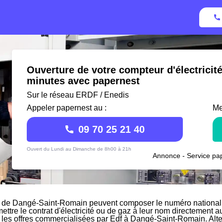
Ouverture de votre compteur d'électrici
minutes avec papernest
Sur le réseau ERDF / Enedis
Appeler papernest au :
Me
09 70 25 21 40
Ouvert du Lundi au Dimanche de 8h00 à 21h
Annonce - Service pap
 de Dangé-Saint-Romain peuvent composer le numéro national d
mettre le contrat d'électricité ou de gaz à leur nom directement a
r les offres commercialisées par Edf à Dangé-Saint-Romain. Alt