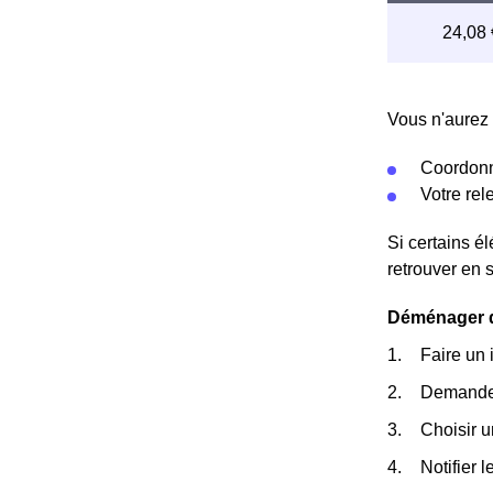
Vous n'aurez 
Coordonn
Votre re
Si certains é
retrouver en 
Déménager da
Faire un 
Demander
Choisir 
Notifier 