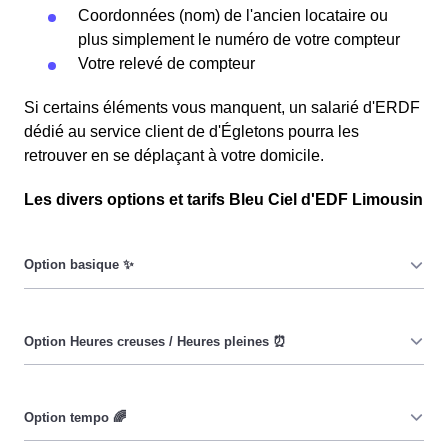
Coordonnées (nom) de l'ancien locataire ou
plus simplement le numéro de votre compteur
Votre relevé de compteur
Si certains éléments vous manquent, un salarié d'ERDF
dédié au service client de d'Égletons pourra les
retrouver en se déplaçant à votre domicile.
Les divers options et tarifs Bleu Ciel d'EDF Limousin
Le prix du KiloWatt heure est fixe : il ne dépend ni de la
date, ni de l'heure, que ce soit en à Égletons ou ailleurs.
💡
Pendant les heures creuses (8h/jour), le prix facturé en à
Égletons est réduit. ⚡