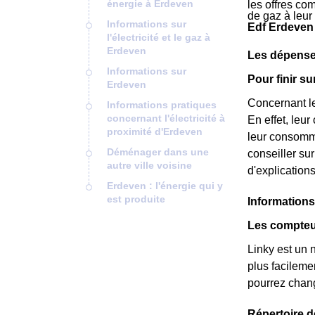
énergie à Erdeven
les offres co
de gaz à leur
Informations sur
Edf Erdeven
l'électricité et le gaz à
Erdeven
Les dépense
Informations sur
Pour finir s
Erdeven
Concernant le
Informations pratiques
concernant l'électricité à
En effet, leu
proximité d'Erdeven
leur consomma
Déménager dans une
conseiller s
autre ville voisine
d'explication
Erdeven : l'énergie qui y
est produite
Informations 
Les compteur
Linky est un 
plus facileme
pourrez chang
Répertoire 