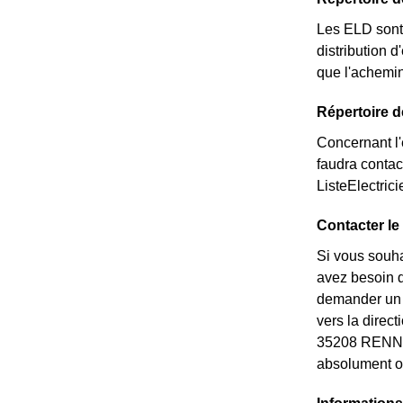
Les ELD sont 
distribution d
que l'achemin
Répertoire d
Concernant l'é
faudra contac
ListeElectric
Contacter le
Si vous souha
avez besoin de
demander un *
vers la direc
35208 RENNES
absolument ob