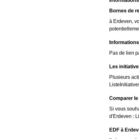
Information
Bornes de re
à Erdeven, vo
potentielleme
Information
Pas de lien p
Les initiati
Plusieurs act
ListeInitiative
Comparer le 
Si vous souha
d'Erdeven : L
EDF à Erdeven