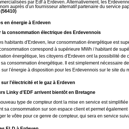
mmercialisées par Edf à Erdeven. Alternativement, les Erdevennois
 nom auprès d'un fournisseur alternatif partenaire du service p
 (56410)
s en énergie à Erdeven
ur la consommation électrique des Erdevennois
s habitants d'Erdeven, leur consommation énergétique est supér
r consommation correspond à supérieure MWh / habitant de supé
tion énergétique, les citoyens d'Erdeven ont la possibilité de 
ur sa consommation énergétique. Il est simplement nécessaire 
s sur l'énergie à disposition pour les Erdevennois sur le site d
sur l'électricité et le gaz à Erdeven
s Linky d'EDF arrivent bientôt en Bretagne
nouveau type de compteur dont la mise en service est simplifiée
nt sa consommation sur son espace client et permet également d
er le vôtre pour ce genre de compteur, qui sera en service sui
des ELD à Erdeven