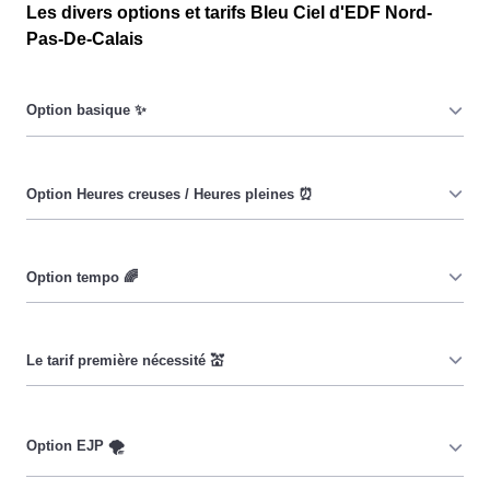
Les divers options et tarifs Bleu Ciel d'EDF Nord-
Pas-De-Calais
Le prix du KiloWatt heure est fixe : il ne dépend ni de la
date, ni de l'heure, que ce soit en à Évin-Malmaison ou
ailleurs. 💡
Pendant les heures creuses (8h/jour), le prix facturé en à
Évin-Malmaison est réduit. ⚡
Cette option vise à encourager les consommateurs
Evinois à réduire leur consommation pendant 65 jours
par an, lorsque le prix du kiloWatt est plus élevé. 💡🔋
Ce tarif n'est pas disponible pour tous, mais seulement
pour les consommateurs Evinois couverts par la CMU,
Couverture Maladie Universelle. Avec ce tarif, les 100