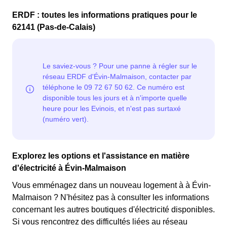
premiers KWh de chaque mois sont moins chers,
Cette option n'est plus disponible et concerne
permettant ainsi de réduire sa facture d'électricité en
ERDF : toutes les informations pratiques pour le
uniquement les clients Evinois qui l'avaient choisie
faisant attention à sa consommation en à Évin-
62141 (Pas-de-Calais)
avant 1998. Elle implique deux tarifs : pendant 22 jours,
Malmaison. Ce tarif est proposé par la plupart des
le prix de l'électricité est multiplié par quatre, tandis que
fournisseurs d'électricité en France et est accessible aux
les autres jours de l'année, le prix est réduit de 20% par
Evinois éligibles. 💡🏠
rapport au tarif normal en à Évin-Malmaison. ⚡💸
Explorez les options et l'assistance en matière
d'électricité à Évin-Malmaison
Vous emménagez dans un nouveau logement à à Évin-
Malmaison ? N'hésitez pas à consulter les informations
concernant les autres boutiques d'électricité disponibles.
Si vous rencontrez des difficultés liées au réseau