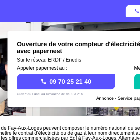
Ouverture de votre compteur d'électrici
avec papernest
Sur le réseau ERDF / Enedis
Appeler papernest au :
Me
09 70 25 21 40
Ouvert du Lundi au Dimanche de 8h00 à 21h
Annonce - Service pap
 de Fay-Aux-Loges peuvent composer le numéro national du serv
mettre le contrat d'électricité ou de gaz à leur nom directement a
r les offres commercialisées par Edf à Fay-Aux-Loges. Alternati