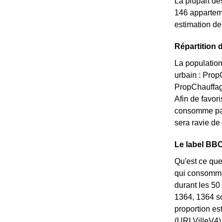
La plupart de
146 appartem
estimation de
Répartition 
La population
urbain : Pro
PropChauffage
Afin de favori
consomme pas
sera ravie de
Le label BBC
Qu'est ce que
qui consommen
durant les 50
1364, 1364 s
proportion e
(URLVilleV4).