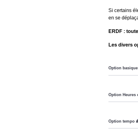
Si certains é
en se déplaça
ERDF : toute
Les divers o
Le prix du Kil
Pendant les h
Cette option 