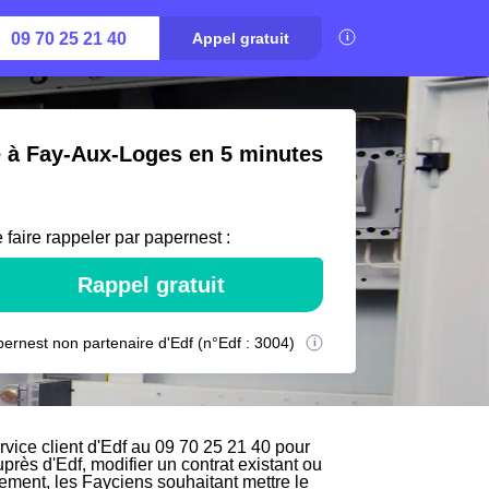
09 70 25 21 40
Appel gratuit
té à Fay-Aux-Loges en 5 minutes
 faire rappeler par papernest :
Rappel gratuit
ernest non partenaire d'Edf (n°Edf : 3004)
ice client d'Edf au 09 70 25 21 40 pour
uprès d'Edf, modifier un contrat existant ou
vement, les Fayciens souhaitant mettre le