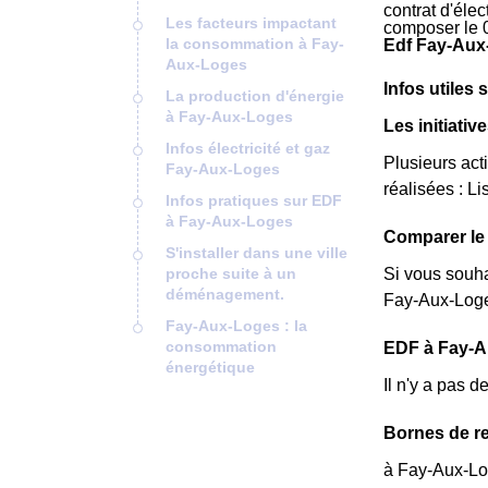
contrat d'éle
Les facteurs impactant
composer le 
la consommation à Fay-
Edf Fay-Aux
Aux-Loges
Infos utiles 
La production d'énergie
à Fay-Aux-Loges
Les initiati
Infos électricité et gaz
Plusieurs act
Fay-Aux-Loges
réalisées : Lis
Infos pratiques sur EDF
à Fay-Aux-Loges
Comparer le 
S'installer dans une ville
proche suite à un
Si vous souha
déménagement.
Fay-Aux-Loges
Fay-Aux-Loges : la
consommation
EDF à Fay-Au
énergétique
Il n'y a pas 
Bornes de re
à Fay-Aux-Log