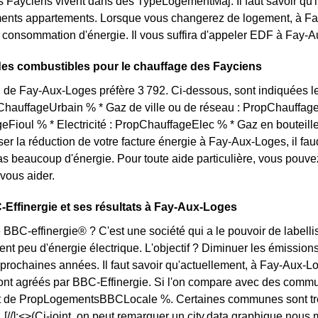
s Fayciens vivent dans des TypeLogementMaj. Il faut savoir qu'
ents appartements. Lorsque vous changerez de logement, à Fay
 consommation d'énergie. Il vous suffira d'appeler EDF à Fay-
des combustibles pour le chauffage des Fayciens
 de Fay-Aux-Loges préfère 3 792. Ci-dessous, sont indiquées l
pChauffageUrbain % * Gaz de ville ou de réseau : PropChauffag
Fioul % * Electricité : PropChauffageElec % * Gaz en bouteill
ser la réduction de votre facture énergie à Fay-Aux-Loges, il fau
 beaucoup d'énergie. Pour toute aide particulière, vous pouv
 vous aider.
-Effinergie et ses résultats à Fay-Aux-Loges
 BBC-effinergie® ? C'est une société qui a le pouvoir de labelli
t peu d'énergie électrique. L'objectif ? Diminuer les émissions
 prochaines années. Il faut savoir qu'actuellement, à Fay-Aux-Lo
ont agréés par BBC-Effinergie. Si l'on compare avec des commu
st de PropLogementsBBCLocale %. Certaines communes sont trè
 [//]:<>(Ci-joint, on peut remarquer un city.data.graphique nou