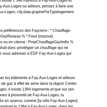
il existe 1 548 maisons à Fay-Aux-Loges et
-Aux-Loges ou ailleurs, pensez à faire une
Aux-Loges. city.data.graphePieTypelogement
es préférences des Fayciens : * Chauffage
eGazReseau % * Fioul (mazout) :
es ou en citerne : PropChauffageGazIndiv %
drait donc privilégier un chauffage qui ne
ez vous adresser à EDF Fay-Aux-Loges qui
ser les bâtiments à Fay-Aux-Loges et ailleurs
 de gaz à effet de serre dans la région Centre
ges, il existe 1364 logements et que sur ses
nes à proximité de Fay-Aux-Loges, la
s en avance, comme [la ville Fay-Aux-Loges]
s montrant le 1364 à Fay-Aux-Loges, dans les