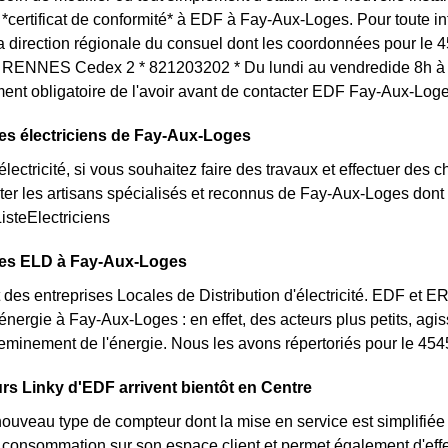
certificat de conformité* à EDF à Fay-Aux-Loges. Pour toute i
la direction régionale du consuel dont les coordonnées pour le 4
RENNES Cedex 2 * 821203202 * Du lundi au vendredide 8h à 1
ent obligatoire de l'avoir avant de contacter EDF Fay-Aux-Loge
es électriciens de Fay-Aux-Loges
lectricité, si vous souhaitez faire des travaux et effectuer des 
ter les artisans spécialisés et reconnus de Fay-Aux-Loges dont
ListeElectriciens
des ELD à Fay-Aux-Loges
des entreprises Locales de Distribution d'électricité. EDF et 
'énergie à Fay-Aux-Loges : en effet, des acteurs plus petits, agi
heminement de l'énergie. Nous les avons répertoriés pour le 45
s Linky d'EDF arrivent bientôt en Centre
nouveau type de compteur dont la mise en service est simplifiée
 consommation sur son espace client et permet également d'eff