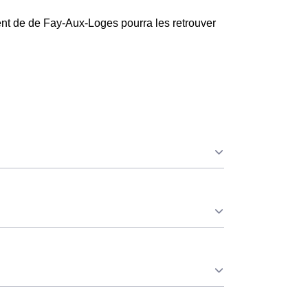
ent de de Fay-Aux-Loges pourra les retrouver
que ce soit en à Fay-Aux-Loges ou ailleurs. 💡
éduit. ⚡
onsommation pendant 65 jours par an, lorsque