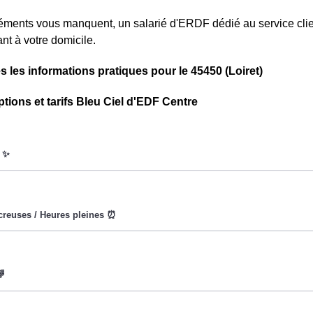
léments vous manquent, un salarié d'ERDF dédié au service cli
nt à votre domicile.
s les informations pratiques pour le 45450 (Loiret)
ptions et tarifs Bleu Ciel d'EDF Centre
oWatt heure est fixe : il ne dépend ni de la date, ni de l'heure, 
eures creuses (8h/jour), le prix facturé en à Fay-Aux-Loges est r
vise à encourager les consommateurs Fayciens à réduire leur c