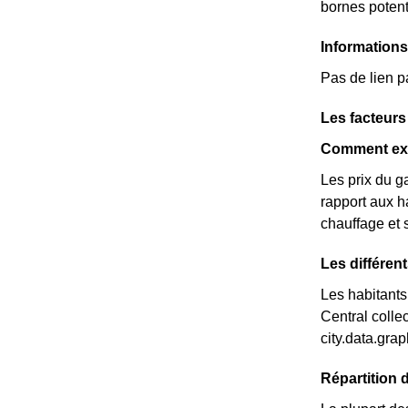
bornes potent
Information
Pas de lien p
Les facteur
Comment exp
Les prix du g
rapport aux ha
chauffage et 
Les différen
Les habitants
Central colle
city.data.gr
Répartition