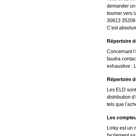
demander un *
tourner vers 
30813 35208 
C'est absolum
Répertoire d
Concernant l'é
faudra contac
exhaustive : 
Répertoire 
Les ELD sont 
distribution d
tels que l'ac
Les compteur
Linky est un 
facilement sa