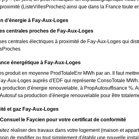
oximité (ListeVillesProches) ainsi que dans la France toute en
on d'énergie à Fay-Aux-Loges
des centrales proches de Fay-Aux-Loges
rses centrales électriques à proximité de Fay-Aux-Loges qui distri
esProches
sance énergétique à Fay-Aux-Loges
 produit en moyenne ProdTotaleEnr MWh par an. Il faut mettre 
Fay-Aux-Loges auprès d'EDF qui représente ConsoTotale MWh. 
 production d'énergie renouvelable, à PropAutosuffisance %. Ai
rAutosuf sa production d'énergie renouvelable pour être totaleme
icité et gaz Fay-Aux-Loges
 Consuel le Faycien pour votre certificat de conformité
itez réaliser des travaux dans votre logement (maison et appa
in de modifier ou tout simplement d'établir une nouvelle installa