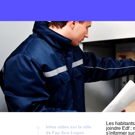
Les habitants
Infos utiles sur la ville
joindre Edf : 
de Fay-Aux-Loges
s'informer su