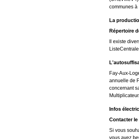
communes à pr
La producti
Répertoire 
Il existe dive
ListeCentral
L'autosuffi
Fay-Aux-Loges
annuelle de 
concernant sa
Multiplicateu
Infos électr
Contacter le
Si vous souha
vous avez beso