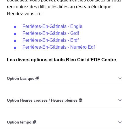
rencontrez des difficultés liées au réseau électrique.
Rendez-vous ici :
Ferrières-En-Gâtinais - Engie
Ferrières-En-Gâtinais - Grdf
Ferrières-En-Gâtinais - Erdf
Ferrières-En-Gâtinais - Numéro Edf
Les divers options et tarifs Bleu Ciel d'EDF Centre
Le prix du KiloWatt heure est fixe : il ne dépend ni de la
date, ni de l'heure, que ce soit à Ferrières-En-Gâtinais
ou ailleurs. 💡
Pendant les heures creuses (8h/jour), le prix facturé à
Ferrières-En-Gâtinais est moindre. ⚡