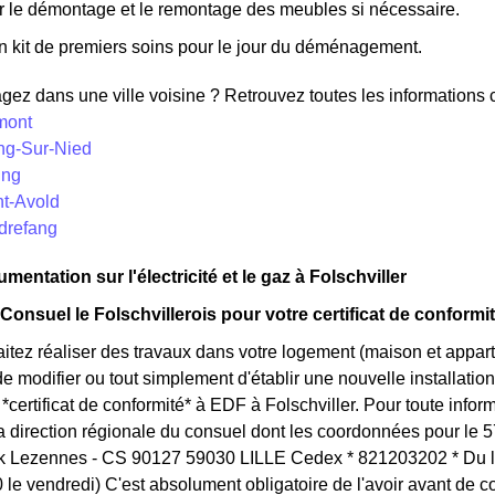
r le démontage et le remontage des meubles si nécessaire.
n kit de premiers soins pour le jour du déménagement.
z dans une ville voisine ? Retrouvez toutes les informations co
mont
ing-Sur-Nied
ing
nt-Avold
udrefang
mentation sur l'électricité et le gaz à Folschviller
Consuel le Folschvillerois pour votre certificat de conformi
itez réaliser des travaux dans votre logement (maison et appar
 modifier ou tout simplement d'établir une nouvelle installation 
certificat de conformité* à EDF à Folschviller. Pour toute inf
la direction régionale du consuel dont les coordonnées pour le 
k Lezennes - CS 90127 59030 LILLE Cedex * 821203202 * Du lu
le vendredi) C'est absolument obligatoire de l'avoir avant de c