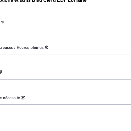
ptions et tarifs Bleu Ciel d'EDF Lorraine
oWatt heure est fixe : il ne dépend ni de la date, ni de l'heure, qu
ures creuses (8h/jour), le prix facturé en à Folschviller est rédu
vise à encourager les consommateurs Folschvillerois à réduire 
x du kiloWatt est plus élevé. 💡🔋
t pas disponible pour tous, mais seulement pour les consommate
ladie Universelle. Avec ce tarif, les 100 premiers KWh de chaq
ture d'électricité en faisant attention à sa consommation en à Fol