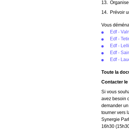
Organise
Prévoir u
Vous déménage
Edf - Val
Edf - Tet
Edf - Lell
Edf - Sai
Edf - La
Toute la docu
Contacter le 
Si vous souha
avez besoin de
demander un *
tourner vers 
Synergie Par
16h30 (15h30 