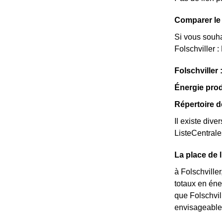
Comparer le 
Si vous souha
Folschviller :
Folschviller
Énergie prod
Répertoire d
Il existe dive
ListeCentral
La place de 
à Folschville
totaux en éne
que Folschvil
envisageable 