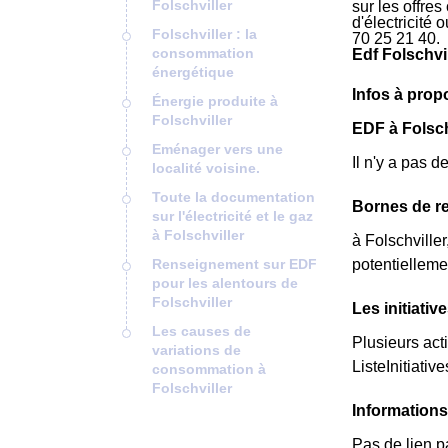
Folschviller
sur les offres
d'électricité
Folschviller : la
70 25 21 40.
consommation
Edf Folschvil
énergétique
Infos à prop
Énergie produite à
Folschviller
EDF à Folschv
Eménager vers une
Il n'y a pas 
localité voisine.
Toute la documentation
Bornes de re
sur l'électricité et le gaz
à Folschviller
à Folschville
Renseignement sur EDF
potentielleme
pour les alentours de
Folschviller
Les initiativ
Les causes de
Plusieurs act
variations de
ListeInitiative
consommation à
Folschviller
Informations
Pas de lien pa