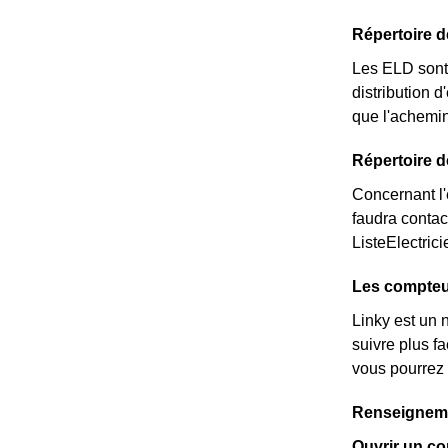
Répertoire d
Les ELD sont 
distribution d
que l'achemin
Répertoire d
Concernant l'é
faudra contac
ListeElectric
Les compteur
Linky est un 
suivre plus f
vous pourrez 
Renseignemen
Ouvrir un com