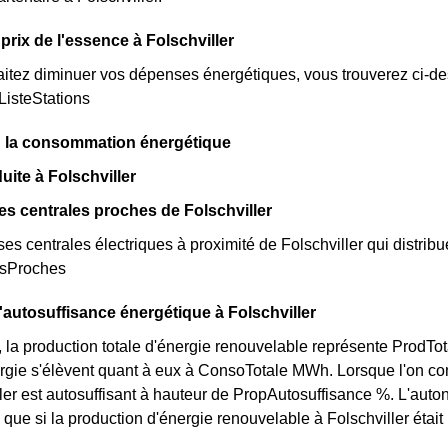
prix de l'essence à Folschviller
itez diminuer vos dépenses énergétiques, vous trouverez ci-dess
 ListeStations
 : la consommation énergétique
uite à Folschviller
es centrales proches de Folschviller
rses centrales électriques à proximité de Folschviller qui distribue
esProches
l'autosuffisance énergétique à Folschviller
r, la production totale d'énergie renouvelable représente Prod
rgie s'élèvent quant à eux à ConsoTotale MWh. Lorsque l'on co
ler est autosuffisant à hauteur de PropAutosuffisance %. L'auton
que si la production d'énergie renouvelable à Folschviller était 