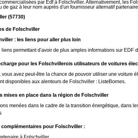
 commercialisées par Edf à Folschviller. Alternativement, les Fols
 ou de gaz à leur nom auprès d'un fournisseur alternatif partena
ler (57730)
os de Folschviller
iller : les liens pour aller plus loin
de liens permettant d'avoir de plus amples informations sur EDF da
charge pour les Folschvillerois utilisateurs de voitures éle
r, vous avez peut-être la chance de pouvoir utiliser une voiture 
nt disponibles aux alentours de Folschviller : ListeBornes.
es mises en place dans la région de Folschviller
ions menées dans le cadre de la transition énergétique, dans les 
s
 complémentaires pour Folschviller :
rtenaire à Folschviller.