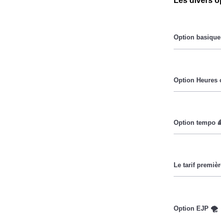
Les divers o
Le prix du Kil
Pendant les he
Cette option 
lorsque le pri
Ce tarif n'es
Couverture Ma
réduire sa fac