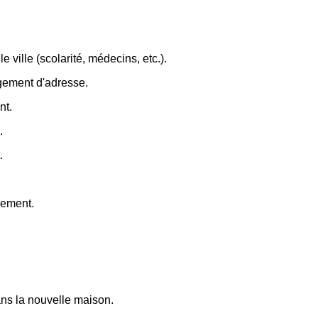
e ville (scolarité, médecins, etc.).
ngement d'adresse.
nt.
.
.
gement.
dans la nouvelle maison.