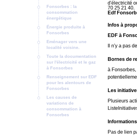
d'électricité
Fonsorbes : la
70 25 21 40.
consommation
Edf Fonsorb
énergétique
Infos à pro
Énergie produite à
Fonsorbes
EDF à Fonsorb
Eménager vers une
Il n'y a pas 
localité voisine.
Toute la documentation
Bornes de re
sur l'électricité et le gaz
à Fonsorbes
à Fonsorbes, 
Renseignement sur EDF
potentielleme
pour les alentours de
Fonsorbes
Les initiati
Les causes de
Plusieurs act
variations de
ListeInitiative
consommation à
Fonsorbes
Information
Pas de lien p