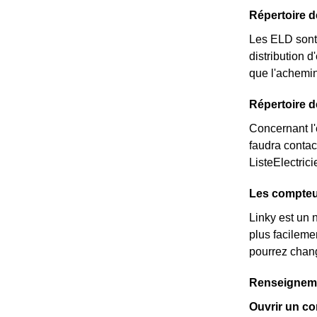
Répertoire 
Les ELD sont 
distribution d
que l'achemi
Répertoire d
Concernant l'é
faudra contac
ListeElectric
Les compteur
Linky est un 
plus facileme
pourrez chang
Renseigneme
Ouvrir un co