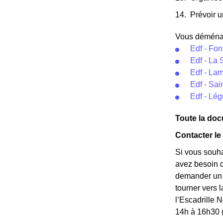
Prévoir u
Vous déménage
Edf - Fon
Edf - La 
Edf - La
Edf - Sai
Edf - Lé
Toute la doc
Contacter le
Si vous souha
avez besoin de
demander un *
tourner vers 
l’Escadrille
14h à 16h30 (