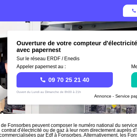
Ouverture de votre compteur d'électricit
avec papernest
Sur le réseau ERDF / Enedis
Appeler papernest au :
Me
09 70 25 21 40
Ouvert du Lundi au Dimanche de 8h00 à 21h
Annonce - Service pap
 de Fonsorbes peuvent composer le numéro national du service c
e contrat d'électricité ou de gaz à leur nom directement auprès d'
s commercialisées par Edf à Fonsorbes. Alternativement, les Fons