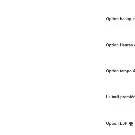
Le prix du Kil
Pendant les h
Cette option 
lorsque le pri
Ce tarif n'es
Couverture Ma
réduire sa fa
des fournisse