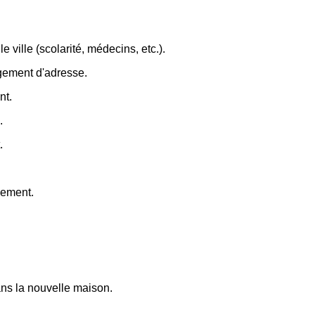
e ville (scolarité, médecins, etc.).
ngement d'adresse.
nt.
.
.
gement.
dans la nouvelle maison.