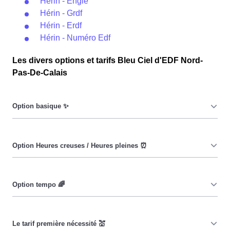
Hérin - Engie
Hérin - Grdf
Hérin - Erdf
Hérin - Numéro Edf
Les divers options et tarifs Bleu Ciel d'EDF Nord-
Pas-De-Calais
Le prix du KiloWatt heure est fixe : il ne dépend ni de la
date, ni de l'heure, que ce soit en à Hérin ou ailleurs. 💡
Pendant les heures creuses (8h/jour), le prix facturé en à
Hérin est réduit. ⚡
Cette option vise à encourager les consommateurs
Hérinois à réduire leur consommation pendant 65 jours