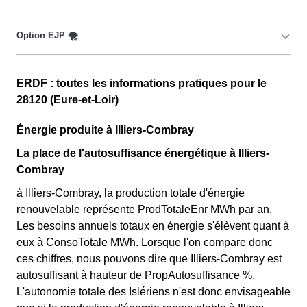
Ce tarif n'est pas disponible pour tous, mais seulement
pour les consommateurs Islériens couverts par la CMU,
Couverture Maladie Universelle. Avec ce tarif, les 100
premiers KWh de chaque mois sont moins chers,
Cette option n'est plus disponible et concerne
permettant ainsi de réduire sa facture d'électricité en
ERDF : toutes les informations pratiques pour le
uniquement les clients Islériens qui l'avaient choisie
faisant attention à sa consommation en à Illiers-
28120 (Eure-et-Loir)
avant 1998. Elle implique deux tarifs : pendant 22 jours,
Combray. Ce tarif est proposé par la plupart des
le prix de l'électricité est multiplié par quatre, tandis que
Énergie produite à Illiers-Combray
fournisseurs d'électricité en France et est accessible aux
les autres jours de l'année, le prix est réduit de 20% par
Islériens éligibles. 💡🏠
La place de l'autosuffisance énergétique à Illiers-
rapport au tarif normal en à Illiers-Combray. ⚡💸
Combray
à Illiers-Combray, la production totale d'énergie
renouvelable représente ProdTotaleEnr MWh par an.
Les besoins annuels totaux en énergie s'élèvent quant à
eux à ConsoTotale MWh. Lorsque l'on compare donc
ces chiffres, nous pouvons dire que Illiers-Combray est
autosuffisant à hauteur de PropAutosuffisance %.
L'autonomie totale des Islériens n'est donc envisageable