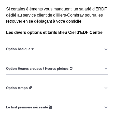
Si certains éléments vous manquent, un salarié d'ERDF
dédié au service client de d'Illiers-Combray pourra les
retrouver en se déplaçant à votre domicile.
Les divers options et tarifs Bleu Ciel d'EDF Centre
Le prix du KiloWatt heure est fixe : il ne dépend ni de la
date, ni de l'heure, que ce soit en à Illiers-Combray ou
ailleurs. 💡
Pendant les heures creuses (8h/jour), le prix facturé en à
Illiers-Combray est réduit. ⚡
Cette option vise à encourager les consommateurs
Islériens à réduire leur consommation pendant 65 jours
par an, lorsque le prix du kiloWatt est plus élevé. 💡🔋