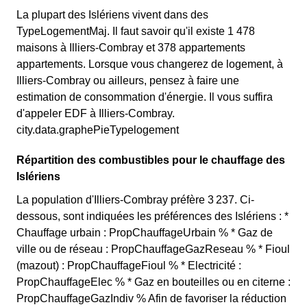
La plupart des Islériens vivent dans des
TypeLogementMaj. Il faut savoir qu'il existe 1 478
maisons à Illiers-Combray et 378 appartements
appartements. Lorsque vous changerez de logement, à
Illiers-Combray ou ailleurs, pensez à faire une
estimation de consommation d'énergie. Il vous suffira
d'appeler EDF à Illiers-Combray.
city.data.graphePieTypelogement
Répartition des combustibles pour le chauffage des
Islériens
La population d'Illiers-Combray préfère 3 237. Ci-
dessous, sont indiquées les préférences des Islériens : *
Chauffage urbain : PropChauffageUrbain % * Gaz de
ville ou de réseau : PropChauffageGazReseau % * Fioul
(mazout) : PropChauffageFioul % * Electricité :
PropChauffageElec % * Gaz en bouteilles ou en citerne :
PropChauffageGazIndiv % Afin de favoriser la réduction