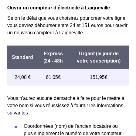
Cette option n'est plus disponible et concerne
permettant ainsi de réduire sa facture d'électricité en
Ouvrir un compteur d'électricité à Laigneville
uniquement les clients Laignevillois qui l'avaient choisie
faisant attention à sa consommation en à Laigneville. Ce
avant 1998. Elle implique deux tarifs : pendant 22 jours,
Selon le délai que vous choisirez pour créer votre ligne,
tarif est proposé par la plupart des fournisseurs
le prix de l'électricité est multiplié par quatre, tandis que
vous devrez débourser entre 24 et 151 euros pour ouvrir
d'électricité en France et est accessible aux
les autres jours de l'année, le prix est réduit de 20% par
un nouveau compteur à Laigneville.
Laignevillois éligibles. 💡🏠
rapport au tarif normal en à Laigneville. ⚡💸
Vous n'aurez aucune démarche à faire pour le mettre à
votre nom si vous réussissez à fournir les informations
suivantes :
Coordonnées (nom) de l'ancien locataire ou
plus simplement le numéro de votre compteur