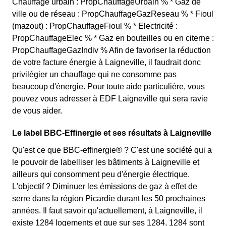
Chauffage urbain : PropChauffageUrbain % * Gaz de
ville ou de réseau : PropChauffageGazReseau % * Fioul
(mazout) : PropChauffageFioul % * Electricité :
PropChauffageElec % * Gaz en bouteilles ou en citerne :
PropChauffageGazIndiv % Afin de favoriser la réduction
de votre facture énergie à Laigneville, il faudrait donc
privilégier un chauffage qui ne consomme pas
beaucoup d'énergie. Pour toute aide particulière, vous
pouvez vous adresser à EDF Laigneville qui sera ravie
de vous aider.
Le label BBC-Effinergie et ses résultats à Laigneville
Qu'est ce que BBC-effinergie® ? C'est une société qui a
le pouvoir de labelliser les bâtiments à Laigneville et
ailleurs qui consomment peu d'énergie électrique.
L'objectif ? Diminuer les émissions de gaz à effet de
serre dans la région Picardie durant les 50 prochaines
années. Il faut savoir qu'actuellement, à Laigneville, il
existe 1284 logements et que sur ses 1284, 1284 sont