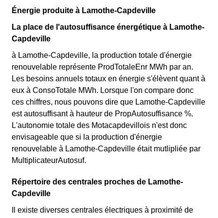
22 jours, le prix de l'électricité est multiplié par quatre,
Énergie produite à Lamothe-Capdeville
fournisseurs d'électricité en France et est accessible aux
tandis que les autres jours de l'année, le prix est réduit
Motacapdevillois éligibles. 💡🏠
La place de l'autosuffisance énergétique à Lamothe-
de 20% par rapport au tarif normal en à Lamothe-
Capdeville
Capdeville. ⚡💸
à Lamothe-Capdeville, la production totale d'énergie
renouvelable représente ProdTotaleEnr MWh par an.
Les besoins annuels totaux en énergie s'élèvent quant à
eux à ConsoTotale MWh. Lorsque l'on compare donc
ces chiffres, nous pouvons dire que Lamothe-Capdeville
est autosuffisant à hauteur de PropAutosuffisance %.
L'autonomie totale des Motacapdevillois n'est donc
envisageable que si la production d'énergie
renouvelable à Lamothe-Capdeville était mutlipliée par
MultiplicateurAutosuf.
Répertoire des centrales proches de Lamothe-
Capdeville
Il existe diverses centrales électriques à proximité de