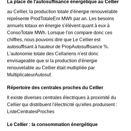
différencie deux tarifs : pendant 22 jours le prix de
La place de l'autosuffisance énergétique au Cellier
attention à sa consommation au Cellier. Ce tarif existe
l'électricité est quatre fois plus cher, tandis que tous les
au Cellier, la production totale d'énergie renouvelable
chez la plupart des fournisseurs d'électricité de France
autres jours de l'année, le prix est 20% moins cher par
représente ProdTotaleEnr MWh par an. Les besoins
et est disponible pour les Cellariens éligibles. 💡🏠
rapport au tarif normal au Cellier. ⚡💸
annuels totaux en énergie s'élèvent quant à eux à
ConsoTotale MWh. Lorsque l'on compare donc ces
chiffres, nous pouvons dire que Le Cellier est
autosuffisant à hauteur de PropAutosuffisance %.
L'autonomie totale des Cellariens n'est donc
envisageable que si la production d'énergie
renouvelable au Cellier était mutlipliée par
MultiplicateurAutosuf.
Répertoire des centrales proches du Cellier
Il existe diverses centrales électriques à proximité du
Cellier qui distribuent l'électricité qu'elles produisent :
ListeCentralesProches
Le Cellier : la consommation énergétique