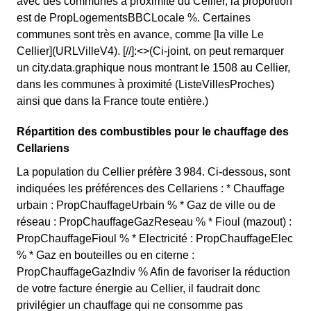
avec des communes à proximité du Cellier, la proportion
est de PropLogementsBBCLocale %. Certaines
communes sont très en avance, comme [la ville Le
Cellier](URLVilleV4). [//]:<>(Ci-joint, on peut remarquer
un city.data.graphique nous montrant le 1508 au Cellier,
dans les communes à proximité (ListeVillesProches)
ainsi que dans la France toute entière.)
Répartition des combustibles pour le chauffage des
Cellariens
La population du Cellier préfère 3 984. Ci-dessous, sont
indiquées les préférences des Cellariens : * Chauffage
urbain : PropChauffageUrbain % * Gaz de ville ou de
réseau : PropChauffageGazReseau % * Fioul (mazout) :
PropChauffageFioul % * Electricité : PropChauffageElec
% * Gaz en bouteilles ou en citerne :
PropChauffageGazIndiv % Afin de favoriser la réduction
de votre facture énergie au Cellier, il faudrait donc
privilégier un chauffage qui ne consomme pas