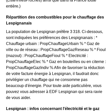
(ListeVillesProches) ainsi que dans la France toute
entière.)
Répartition des combustibles pour le chauffage des
Lespignanais
La population de Lespignan préfère 3 318. Ci-dessous,
sont indiquées les préférences des Lespignanais : *
Chauffage urbain : PropChauffageUrbain % * Gaz de
ville ou de réseau : PropChauffageGazReseau % * Fioul
(mazout) : PropChauffageFioul % * Electricité :
PropChauffageElec % * Gaz en bouteilles ou en citerne :
PropChauffageGazIndiv % Afin de favoriser la réduction
de votre facture énergie à Lespignan, il faudrait donc
privilégier un chauffage qui ne consomme pas
beaucoup d'énergie. Pour toute aide particulière, vous
pouvez vous adresser à EDF Lespignan qui sera ravie
de vous aider.
Lespignan : infos concernant l'électricité et le gaz