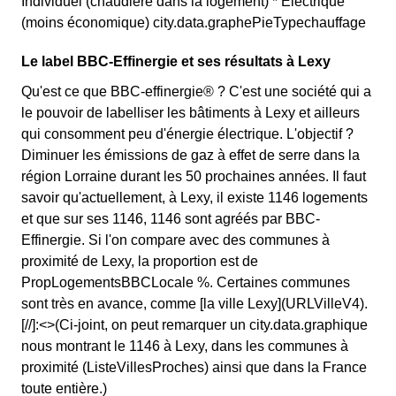
Individuel (chaudière dans la logement) * Electrique
(moins économique) city.data.graphePieTypechauffage
Le label BBC-Effinergie et ses résultats à Lexy
Qu'est ce que BBC-effinergie® ? C'est une société qui a
le pouvoir de labelliser les bâtiments à Lexy et ailleurs
qui consomment peu d'énergie électrique. L'objectif ?
Diminuer les émissions de gaz à effet de serre dans la
région Lorraine durant les 50 prochaines années. Il faut
savoir qu'actuellement, à Lexy, il existe 1146 logements
et que sur ses 1146, 1146 sont agréés par BBC-
Effinergie. Si l'on compare avec des communes à
proximité de Lexy, la proportion est de
PropLogementsBBCLocale %. Certaines communes
sont très en avance, comme [la ville Lexy](URLVilleV4).
[//]:<>(Ci-joint, on peut remarquer un city.data.graphique
nous montrant le 1146 à Lexy, dans les communes à
proximité (ListeVillesProches) ainsi que dans la France
toute entière.)