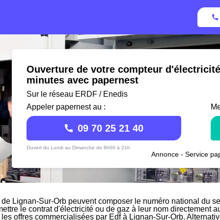
Ouverture de votre compteur d'électricit
minutes avec papernest
Sur le réseau ERDF / Enedis
Appeler papernest au :
Me
09 70 25 21 40
Ouvert du Lundi au Dimanche de 8h00 à 21h
Annonce - Service pap
 de Lignan-Sur-Orb peuvent composer le numéro national du ser
mettre le contrat d'électricité ou de gaz à leur nom directement a
r les offres commercialisées par Edf à Lignan-Sur-Orb. Alternati