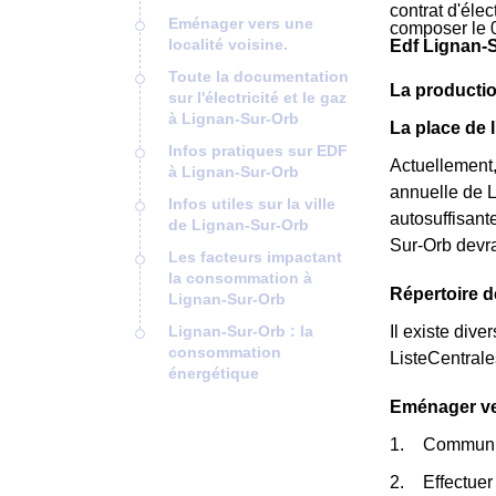
contrat d'éle
Eménager vers une
composer le 
localité voisine.
Edf Lignan-S
Toute la documentation
La productio
sur l'électricité et le gaz
à Lignan-Sur-Orb
La place de 
Infos pratiques sur EDF
Actuellement,
à Lignan-Sur-Orb
annuelle de L
Infos utiles sur la ville
autosuffisant
de Lignan-Sur-Orb
Sur-Orb devra
Les facteurs impactant
la consommation à
Répertoire d
Lignan-Sur-Orb
Lignan-Sur-Orb : la
Il existe dive
consommation
ListeCentral
énergétique
Eménager ver
Communiqu
Effectuer 