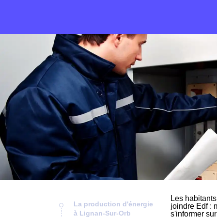
Les habitants
La production d'énergie
joindre Edf : 
à Lignan-Sur-Orb
s'informer su