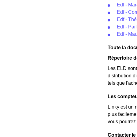
Edf - Ma
Edf - Cor
Edf - Th
Edf - Pai
Edf - Mau
Toute la docu
Répertoire 
Les ELD sont 
distribution d
tels que l'ac
Les compteu
Linky est un 
plus facileme
vous pourrez 
Contacter le