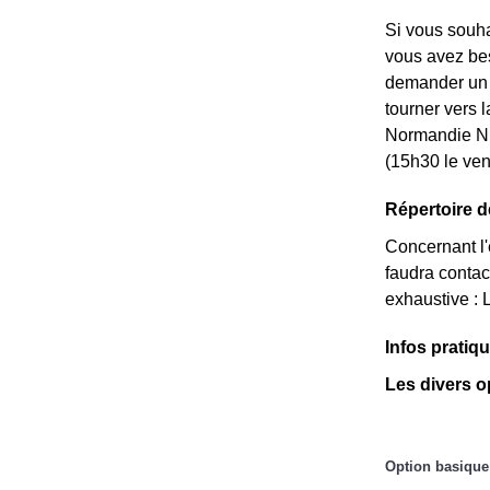
Si vous souha
vous avez beso
demander un *
tourner vers 
Normandie Ni
(15h30 le ven
Répertoire d
Concernant l'é
faudra contac
exhaustive : 
Infos pratiq
Les divers o