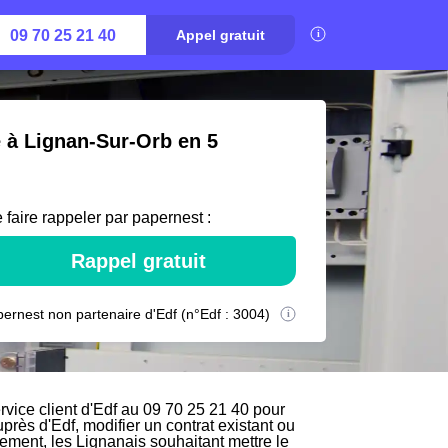
09 70 25 21 40
Appel gratuit
é à Lignan-Sur-Orb en 5
 faire rappeler par papernest :
Rappel gratuit
ernest non partenaire d'Edf (n°Edf : 3004)
vice client d'Edf au 09 70 25 21 40 pour
uprès d'Edf, modifier un contrat existant ou
vement, les Lignanais souhaitant mettre le