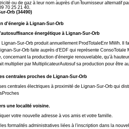
ctricité ou de gaz à leur nom auprès d'un fournisseur alternatif 
09 70 25 21 40.
ur-Orb (34490)
n d'énergie à Lignan-Sur-Orb
l'autosuffisance énergétique à Lignan-Sur-Orb
 Lignan-Sur-Orb produit annuellement ProdTotaleEnr MWh. Il fa
ignan-Sur-Orb faite auprès d'EDF qui représente ConsoTotale 
e, concernant la production d'énergie renouvelable, qu'à hauteu
it multiplier par MultiplicateurAutosuf sa production pour être au
es centrales proches de Lignan-Sur-Orb
rses centrales électriques à proximité de Lignan-Sur-Orb qui distri
esProches
s une localité voisine.
er votre nouvelle adresse à vos amis et votre famille.
les formalités administratives liées à l'inscription dans la nouvell