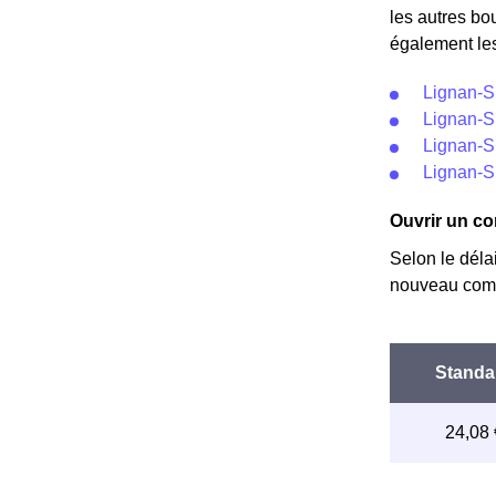
les autres bo
également les
Lignan-S
Lignan-Su
Lignan-Su
Lignan-S
Ouvrir un co
Selon le déla
nouveau comp