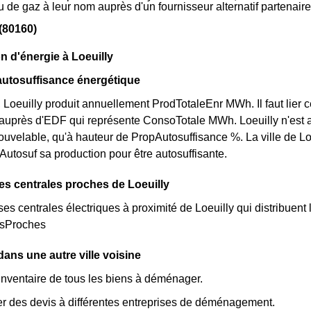
 ou de gaz à leur nom auprès d'un fournisseur alternatif partena
 (80160)
n d'énergie à Loeuilly
l'autosuffisance énergétique
 Loeuilly produit annuellement ProdTotaleEnr MWh. Il faut lier
e auprès d'EDF qui représente ConsoTotale MWh. Loeuilly n'est a
ouvelable, qu'à hauteur de PropAutosuffisance %. La ville de Loeu
rAutosuf sa production pour être autosuffisante.
es centrales proches de Loeuilly
rses centrales électriques à proximité de Loeuilly qui distribuent l
esProches
ns une autre ville voisine
inventaire de tous les biens à déménager.
 des devis à différentes entreprises de déménagement.