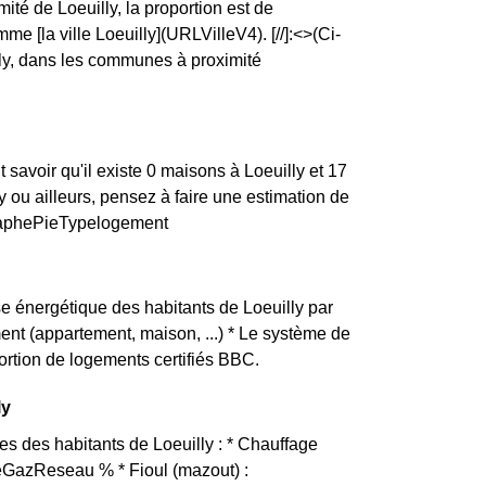
té de Loeuilly, la proportion est de
la ville Loeuilly](URLVilleV4). [//]:<>(Ci-
lly, dans les communes à proximité
savoir qu'il existe 0 maisons à Loeuilly et 17
ou ailleurs, pensez à faire une estimation de
.graphePieTypelogement
nse énergétique des habitants de Loeuilly par
ement (appartement, maison, ...) * Le système de
ortion de logements certifiés BBC.
ly
es des habitants de Loeuilly : * Chauffage
eGazReseau % * Fioul (mazout) :