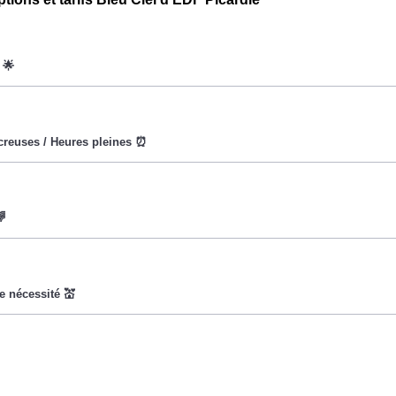
oWatt heure est fixe : il ne dépend ni de la date, ni de l'heure, qu
eures creuses (8h/jour), le prix facturé à Loeuilly est moindre. ⚡
a pour objectif d'inciter les consommateurs habitants de Loeuil
urant lesquels le prix du kiloWatt est important. 💡🔋
t pas disponible pour tout le monde, mais uniquement pour les c
la CMU, acronyme qui signifie Couverture Maladie Universelle. 
nt moins chers, et permettent ainsi de réduire sa facture d'élect