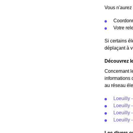
Vous n'aurez 
Coordonn
Votre re
Si certains é
déplaçant à v
Découvrez le
Concernant l
informations 
au réseau éle
Loeuilly 
Loeuilly -
Loeuilly -
Loeuilly 
Les divers op