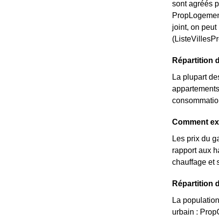
sont agréés p
PropLogement
joint, on peu
(ListeVillesP
Répartition 
La plupart de
appartements 
consommation 
Comment expl
Les prix du g
rapport aux ha
chauffage et 
Répartition 
La population
urbain : Pro