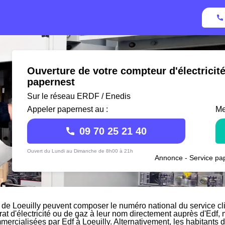
Ouverture de votre compteur d'électricit
papernest
Sur le réseau ERDF / Enedis
Appeler papernest au :
Me
09 70 25 21 40
Ouvert du Lundi au Dimanche de 8h00 à 21h
Annonce - Service pap
 de Loeuilly peuvent composer le numéro national du service cli
rat d'électricité ou de gaz à leur nom directement auprès d'Edf, m
mercialisées par Edf à Loeuilly. Alternativement, les habitants d