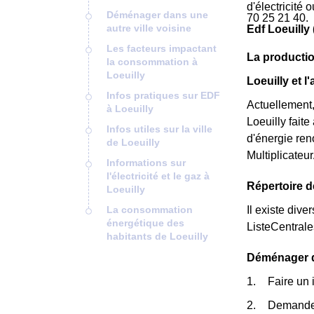
d'électricité
Déménager dans une
70 25 21 40.
autre ville voisine
Edf Loeuilly
Les facteurs impactant
La productio
la consommation à
Loeuilly
Loeuilly et 
Infos pratiques sur EDF
Actuellement,
à Loeuilly
Loeuilly fait
Infos utiles sur la ville
d'énergie ren
de Loeuilly
Multiplicateu
Informations sur
l'électricité et le gaz à
Répertoire d
Loeuilly
La consommation
Il existe dive
énergétique des
ListeCentral
habitants de Loeuilly
Déménager da
Faire un 
Demander