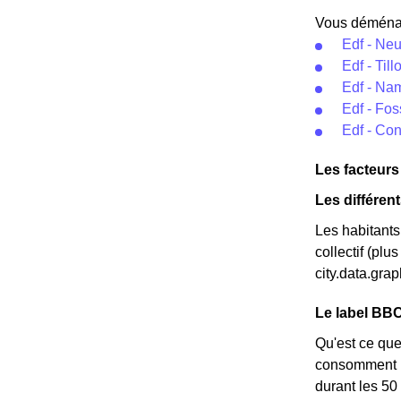
Vous déménage
Edf - Neu
Edf - Til
Edf - Na
Edf - Fo
Edf - Con
Les facteurs
Les différen
Les habitants 
collectif (pl
city.data.gr
Le label BBC-
Qu'est ce que
consomment pe
durant les 50