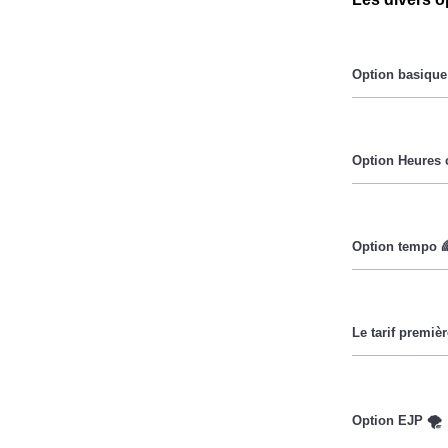
Le prix du Kil
Pendant les h
Cette option 
jours par an d
Ce tarif n'es
couverts par 
chaque mois so