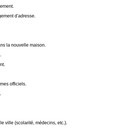
gement.
ngement d'adresse.
dans la nouvelle maison.
.
nt.
es officiels.
.
e ville (scolarité, médecins, etc.).