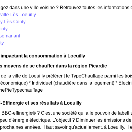
z dans une ville voisine ? Retrouvez toutes les informations co
ville-Lès-Loeuilly
loy-Lès-Conty
mpty
ssemanant
ty
 impactant la consommation à Loeuilly
ts moyens de se chauffer dans la région Picardie
de la ville de Loeuilly préfèrent le TypeChauffage parmi les troi
us économique) * Individuel (chaudière dans la logement) * Elec
aphePieTypechauffage
Effinergie et ses résultats à Loeuilly
 BBC-effinergie® ? C'est une société qui a le pouvoir de labellise
u d'énergie électrique. L'objectif ? Diminuer les émissions de 
 prochaines années. Il faut savoir qu'actuellement, à Loeuilly, i