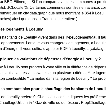
ar BBC-Effinergie. Si l'on compare avec des communes à proximi
sBBCLocale %. Certaines communes sont très en avance, comme [
t remarquer un city.data.graphique nous montrant le 354 à Loeui
roches) ainsi que dans la France toute entière.)
des logements à Loeuilly
s habitants de Loeuilly vivent dans des TypeLogementMaj. Il faut 
appartements. Lorsque vous changerez de logement, à Loeuilly 
d'énergie. Il vous suffira d'appeler EDF à Loeuilly. city.data
iquer les variations de dépenses d'énergie à Loeuilly ?
az à Loeuilly sont propres à votre ville et la différence de dépe
bitants d'autres villes varie selon plusieurs critères : * Le log
son combustible * La météo dans la région de Loeuilly * La prop
des combustibles pour le chauffage des habitants de Loeuil
 de Loeuilly préfère 0. Ci-dessous, sont indiquées les préférenc
pChauffageUrbain % * Gaz de ville ou de réseau : PropChauffag