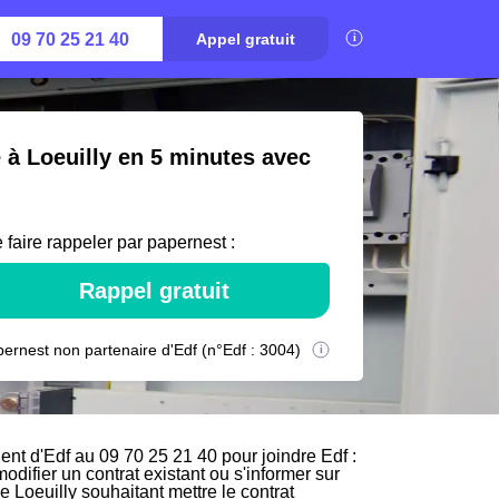
09 70 25 21 40
Appel gratuit
é à Loeuilly en 5 minutes avec
 faire rappeler par papernest :
Rappel gratuit
ernest non partenaire d'Edf (n°Edf : 3004)
ent d'Edf au 09 70 25 21 40 pour joindre Edf :
odifier un contrat existant ou s'informer sur
e Loeuilly souhaitant mettre le contrat