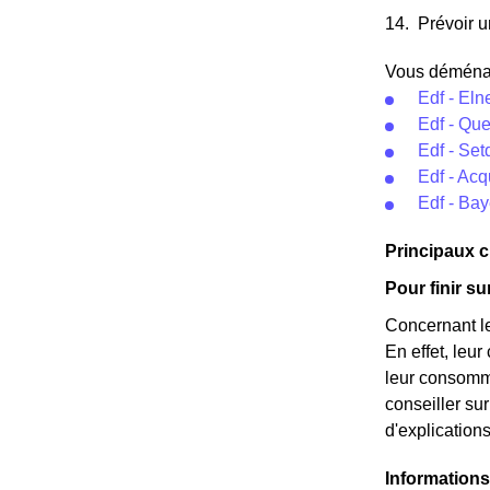
Prévoir u
Vous déménage
Edf - Eln
Edf - Qu
Edf - Se
Edf - Ac
Edf - B
Principaux 
Pour finir s
Concernant le
En effet, leu
leur consomma
conseiller s
d'explication
Information