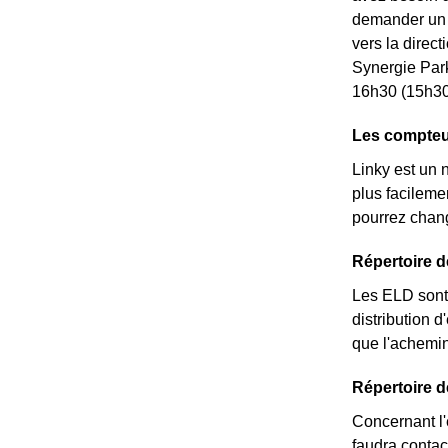
demander un *
vers la direc
Synergie Par
16h30 (15h30 
Les compteur
Linky est un 
plus facileme
pourrez chang
Répertoire 
Les ELD sont 
distribution d
que l'achemin
Répertoire d
Concernant l'é
faudra contac