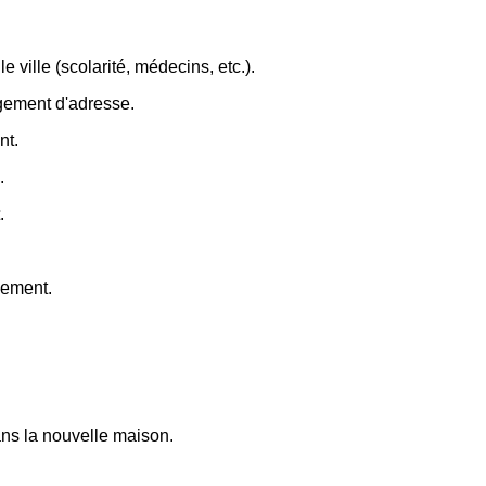
e ville (scolarité, médecins, etc.).
ngement d'adresse.
nt.
.
.
gement.
dans la nouvelle maison.