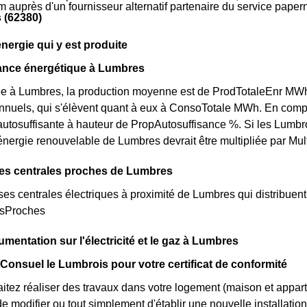
m auprès d'un fournisseur alternatif partenaire du service pape
 (62380)
énergie qui y est produite
sance énergétique à Lumbres
 à Lumbres, la production moyenne est de ProdTotaleEnr MWh pa
nnuels, qui s'élèvent quant à eux à ConsoTotale MWh. En comp
utosuffisante à hauteur de PropAutosuffisance %. Si les Lumbro
énergie renouvelable de Lumbres devrait être multipliée par Mult
des centrales proches de Lumbres
rses centrales électriques à proximité de Lumbres qui distribuent l
esProches
umentation sur l'électricité et le gaz à Lumbres
 Consuel le Lumbrois pour votre certificat de conformité
itez réaliser des travaux dans votre logement (maison et appa
 modifier ou tout simplement d'établir une nouvelle installation 