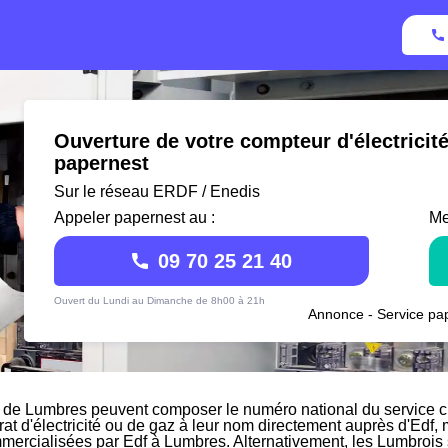
Ouverture de votre compteur d'électrici
papernest
Sur le réseau ERDF / Enedis
Appeler papernest au :
Me
09 70 25 21 40
Ouvert du Lundi au Dimanche de 8h00 à 21h
Annonce - Service pap
 de Lumbres peuvent composer le numéro national du service cli
rat d'électricité ou de gaz à leur nom directement auprès d'Edf, m
mmercialisées par Edf à Lumbres. Alternativement, les Lumbrois so