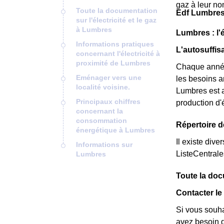
gaz à leur no
Toute la documentation
Edf Lumbres
sur l'électricité et le gaz
à Lumbres
Lumbres : l'
Informations pratiques
L'autosuffi
concernant l'électricité à
proximité de Lumbres
Chaque année
Eménager vers une
les besoins a
localité voisine.
Lumbres est a
Principaux chiffres
production d'
concernant la
consommation
Répertoire 
énergétique à Lumbres
Il existe dive
Informations sur
ListeCentral
Lumbres
Toute la doc
Contacter le
Si vous souha
avez besoin de