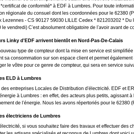
certificat de conformité* à EDF à Lumbres. Pour toute informa
tion régionale du consuel dont les coordonnées pour le 62380 (P
k Lezennes - CS 90127 59030 LILLE Cedex * 821203202 * Du lu
le vendredi) C'est absolument obligatoire de l'avoir avant de 
s Linky d'EDF arrivent bientôt en Nord-Pas-De-Calais
nouveau type de compteur dont la mise en service est simplifiée
nt sa consommation sur son espace client et permet également d
er le vôtre pour ce genre de compteur, qui sera en service sui
des ELD à Lumbres
des entreprises Locales de Distribution d'électricité. EDF et 
'énergie à Lumbres : en effet, des acteurs plus petits, agissant à
ement de l'énergie. Nous les avons répertoriés pour le 62380 
es électriciens de Lumbres
lectricité, si vous souhaitez faire des travaux et effectuer des 
ter les artisans spécialisés et reconnus de Lumbres dont voici 