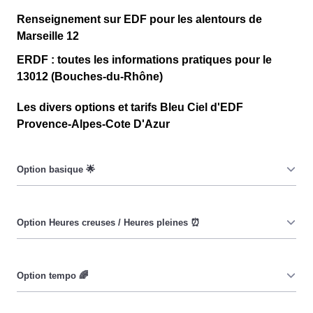
Renseignement sur EDF pour les alentours de
Marseille 12
ERDF : toutes les informations pratiques pour le
13012 (Bouches-du-Rhône)
Les divers options et tarifs Bleu Ciel d'EDF
Provence-Alpes-Cote D'Azur
Le prix du KiloWatt heure est fixe : il ne dépend ni de la
date, ni de l'heure, que ce soit à Marseille 12 ou ailleurs.
💡
Pendant les heures creuses (8h/jour), le prix facturé à
Marseille 12 est moindre. ⚡
Cette option a pour objectif d'inciter les consommateurs