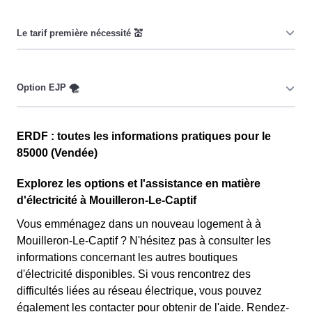
Cette option vise à encourager les consommateurs
Mouilleronnais à réduire leur consommation pendant 65
jours par an, lorsque le prix du kiloWatt est plus élevé. 💡
🔋
Ce tarif n'est pas disponible pour tous, mais seulement
pour les consommateurs Mouilleronnais couverts par la
CMU, Couverture Maladie Universelle. Avec ce tarif, les
100 premiers KWh de chaque mois sont moins chers,
Cette option n'est plus disponible et concerne
permettant ainsi de réduire sa facture d'électricité en
ERDF : toutes les informations pratiques pour le
uniquement les clients Mouilleronnais qui l'avaient
faisant attention à sa consommation en à Mouilleron-Le-
85000 (Vendée)
choisie avant 1998. Elle implique deux tarifs : pendant
Captif. Ce tarif est proposé par la plupart des
22 jours, le prix de l'électricité est multiplié par quatre,
Explorez les options et l'assistance en matière
fournisseurs d'électricité en France et est accessible aux
tandis que les autres jours de l'année, le prix est réduit
d'électricité à Mouilleron-Le-Captif
Mouilleronnais éligibles. 💡🏠
de 20% par rapport au tarif normal en à Mouilleron-Le-
Vous emménagez dans un nouveau logement à à
Captif. ⚡💸
Mouilleron-Le-Captif ? N'hésitez pas à consulter les
informations concernant les autres boutiques
d'électricité disponibles. Si vous rencontrez des
difficultés liées au réseau électrique, vous pouvez
également les contacter pour obtenir de l'aide. Rendez-