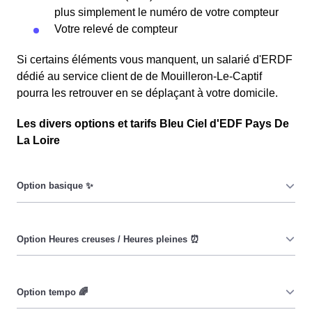
plus simplement le numéro de votre compteur
Votre relevé de compteur
Si certains éléments vous manquent, un salarié d'ERDF
dédié au service client de de Mouilleron-Le-Captif
pourra les retrouver en se déplaçant à votre domicile.
Les divers options et tarifs Bleu Ciel d'EDF Pays De
La Loire
Le prix du KiloWatt heure est fixe : il ne dépend ni de la
date, ni de l'heure, que ce soit en à Mouilleron-Le-Captif
ou ailleurs. 💡
Pendant les heures creuses (8h/jour), le prix facturé en à
Mouilleron-Le-Captif est réduit. ⚡