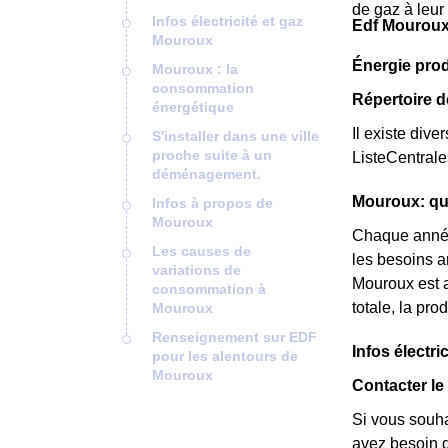
de gaz à leur
Infos électricité et gaz
Edf Mouroux
Mouroux
Énergie pro
Mouroux : la
consommation
Répertoire 
énergétique
Il existe dive
S'installer dans une ville
proche suite à un
ListeCentral
déménagement.
Mouroux: que
Infos à propos de
Mouroux
Chaque année
Les causes de
les besoins a
variations de
Mouroux est a
consommation à
totale, la pr
Mouroux
Renseignement sur EDF
Infos électri
pour les alentours de
Mouroux
Contacter le
Si vous souha
avez besoin de