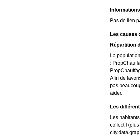
Information
Pas de lien p
Les causes 
Répartition 
La population
: PropChauff
PropChauffage
Afin de favor
pas beaucoup 
aider.
Les différen
Les habitants
collectif (pl
city.data.gr