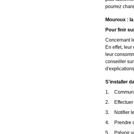
pourrez chang
Mouroux : l
Pour finir s
Concernant le
En effet, leu
leur consomma
conseiller s
d'explication
S'installer 
Communiqu
Effectuer 
Notifier 
Prendre 
Prévoir u