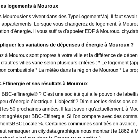
 des logements à Mouroux
s Mourousiens vivent dans des TypeLogementMaj. Il faut savoir 
 appartements. Lorsque vous changerez de logement, à Mouroux 
on d'énergie. Il vous suffira d'appeler EDF à Mouroux. city.
liquer les variations de dépenses d'énergie à Mouroux ?
az à Mouroux sont propres à votre ville et la différence de dép
d'autres villes varie selon plusieurs critères : * Le logement (a
son combustible * La météo dans la région de Mouroux * La prop
-Effinergie et ses résultats à Mouroux
 BBC-effinergie® ? C'est une société qui a le pouvoir de labelli
u d'énergie électrique. L'objectif ? Diminuer les émissions de g
 les 50 prochaines années. Il faut savoir qu'actuellement, à Mou
nt agréés par BBC-Effinergie. Si l'on compare avec des commun
entsBBCLocale %. Certaines communes sont très en avance, com
 peut remarquer un city.data.graphique nous montrant le 1862 