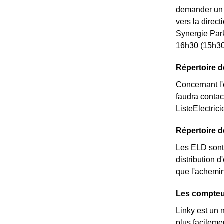
demander un *
vers la direc
Synergie Par
16h30 (15h30 
Répertoire d
Concernant l'é
faudra contac
ListeElectric
Répertoire 
Les ELD sont 
distribution d
que l'achemin
Les compteur
Linky est un 
plus facileme