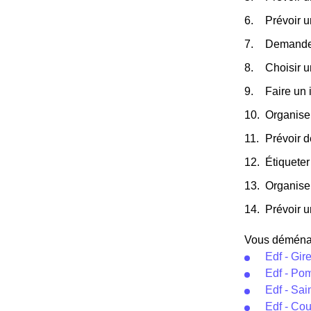
Prévoir 
Demander
Choisir 
Faire un 
Organiser
Prévoir d
Étiqueter
Organise
Prévoir u
Vous déménage
Edf - Gir
Edf - P
Edf - Sai
Edf - Co