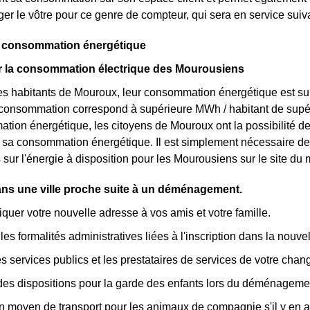
er le vôtre pour ce genre de compteur, qui sera en service sui
a consommation énergétique
ur la consommation électrique des Mourousiens
s habitants de Mouroux, leur consommation énergétique est sup
r consommation correspond à supérieure MWh / habitant de supé
tion énergétique, les citoyens de Mouroux ont la possibilité de
ur sa consommation énergétique. Il est simplement nécessaire 
s sur l'énergie à disposition pour les Mourousiens sur le site d
dans une ville proche suite à un déménagement.
er votre nouvelle adresse à vos amis et votre famille.
les formalités administratives liées à l'inscription dans la nouvell
les services publics et les prestataires de services de votre cha
des dispositions pour la garde des enfants lors du déménageme
n moyen de transport pour les animaux de compagnie s'il y en a