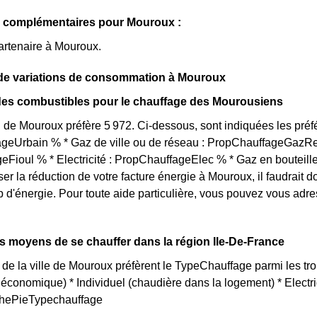
s complémentaires pour Mouroux :
artenaire à Mouroux.
de variations de consommation à Mouroux
des combustibles pour le chauffage des Mourousiens
 de Mouroux préfère 5 972. Ci-dessous, sont indiquées les pré
ageUrbain % * Gaz de ville ou de réseau : PropChauffageGazRe
Fioul % * Electricité : PropChauffageElec % * Gaz en bouteill
iser la réduction de votre facture énergie à Mouroux, il faudrait
d'énergie. Pour toute aide particulière, vous pouvez vous adr
ts moyens de se chauffer dans la région Ile-De-France
 de la ville de Mouroux préfèrent le TypeChauffage parmi les troi
us économique) * Individuel (chaudière dans la logement) * Elec
aphePieTypechauffage