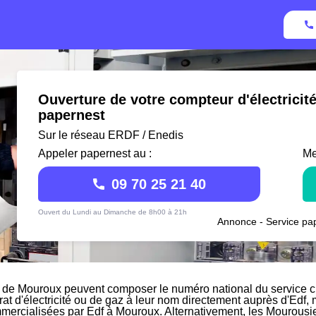
Ouverture de votre compteur d'électrici
papernest
Sur le réseau ERDF / Enedis
Appeler papernest au :
Me
09 70 25 21 40
Ouvert du Lundi au Dimanche de 8h00 à 21h
Annonce - Service pap
 de Mouroux peuvent composer le numéro national du service cli
rat d'électricité ou de gaz à leur nom directement auprès d'Edf, m
mmercialisées par Edf à Mouroux. Alternativement, les Mourousien