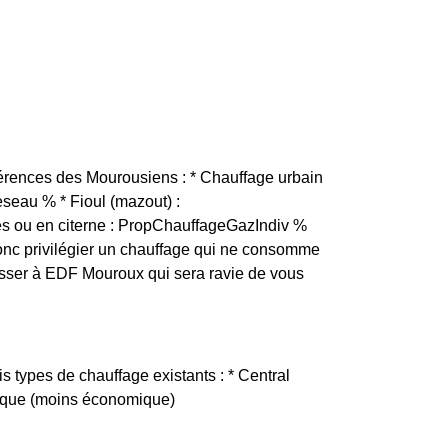
férences des Mourousiens : * Chauffage urbain
seau % * Fioul (mazout) :
es ou en citerne : PropChauffageGazIndiv %
 donc privilégier un chauffage qui ne consomme
esser à EDF Mouroux qui sera ravie de vous
s types de chauffage existants : * Central
trique (moins économique)