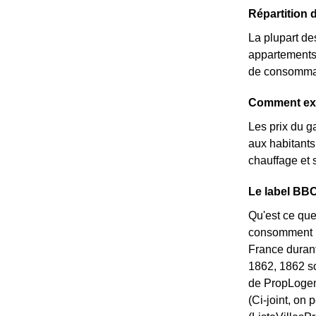
Répartition
La plupart de
appartements
de consommati
Comment exp
Les prix du g
aux habitants 
chauffage et 
Le label BBC
Qu'est ce que
consomment pe
France durant
1862, 1862 so
de PropLogem
(Ci-joint, on