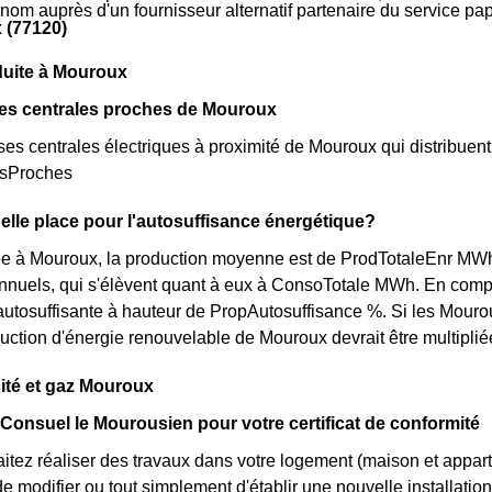
 nom auprès d'un fournisseur alternatif partenaire du service p
 (77120)
duite à Mouroux
des centrales proches de Mouroux
rses centrales électriques à proximité de Mouroux qui distribuent l
esProches
lle place pour l'autosuffisance énergétique?
 à Mouroux, la production moyenne est de ProdTotaleEnr MWh pa
nnuels, qui s'élèvent quant à eux à ConsoTotale MWh. En comp
utosuffisante à hauteur de PropAutosuffisance %. Si les Mouro
oduction d'énergie renouvelable de Mouroux devrait être multiplié
cité et gaz Mouroux
 Consuel le Mourousien pour votre certificat de conformité
itez réaliser des travaux dans votre logement (maison et appa
 modifier ou tout simplement d'établir une nouvelle installation 