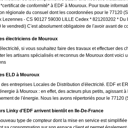
certificat de conformité* à EDF à Mouroux. Pour toute informa
tion régionale du consuel dont les coordonnées pour le 77120 (S
k Lezennes - CS 90127 59030 LILLE Cedex * 821203202 * Du lu
le vendredi) C'est absolument obligatoire de l'avoir avant de 
es électriciens de Mouroux
lectricité, si vous souhaitez faire des travaux et effectuer des 
ter les artisans spécialisés et reconnus de Mouroux dont voici 
iens
des ELD à Mouroux
des entreprises Locales de Distribution d'électricité. EDF et 
'énergie à Mouroux : en effet, des acteurs plus petits, agissant à
ement de l'énergie. Nous les avons répertoriés pour le 77120
s Linky d'EDF arrivent bientôt en Ile-De-France
nouveau type de compteur dont la mise en service est simplifiée
nt sa consommation sur son espace client et permet également d