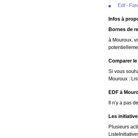
Edf - Far
Infos à pro
Bornes de re
à Mouroux, vo
potentielleme
Comparer le 
Si vous souha
Mouroux : Lis
EDF à Mouroux
Il n'y a pas 
Les initiati
Plusieurs act
ListeInitiative