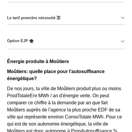
Cette option a pour objectif d'inciter les consommateurs
Moutiérains à réduire leur consommation pendant 65
jours par an durant lesquels le prix du kiloWatt est
important. 💡🔋
Ce tarif n'est pas disponible pour tout le monde, mais
uniquement pour les consommateurs Moutiérains qui
sont couverts par la CMU, acronyme qui signifie
Couverture Maladie Universelle. Avec ce tarif, les 100
Cette option n'est plus disponible et ne concerne que les
premiers KWh de chaque mois sont moins chers, et
Énergie produite à Moûtiers
clients Moutiérains l'ayant choisie avant 1998. Elle
permettent ainsi de réduire sa facture d'électricité si l'on
différencie deux tarifs : pendant 22 jours le prix de
Moûtiers: quelle place pour l'autosuffisance
fait attention à sa consommation à Moûtiers. Ce tarif
l'électricité est quatre fois plus cher, tandis que tous les
énergétique?
existe chez la plupart des fournisseurs d'électricité de
autres jours de l'année, le prix est 20% moins cher par
De nos jours, la ville de Moûtiers produit plus ou moins
France et est disponible pour les Moutiérains éligibles.
rapport au tarif normal à Moûtiers. ⚡💸
ProdTotaleEnr MWh / an d'énergie verte. On peut
💡🏠
comparer ce chiffre à la demande par an que fait
Moûtiers auprès de l'agence la plus proche EDF de sa
ville qui représente environ ConsoTotale MWh. Pour ce
qui est de son autonomie énergétique, la ville de
Moûtiers est donc autonome à PropAutosuffisance %.