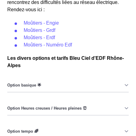
rencontrez des difficultés liées au réseau électrique.
Rendez-vous ici :
Moûtiers - Engie
Moûtiers - Grdf
Moûtiers - Erdf
Moûtiers - Numéro Edf
Les divers options et tarifs Bleu Ciel d'EDF Rhône-
Alpes
Le prix du KiloWatt heure est fixe : il ne dépend ni de la
date, ni de l'heure, que ce soit à Moûtiers ou ailleurs. 💡
Pendant les heures creuses (8h/jour), le prix facturé à
Moûtiers est moindre. ⚡