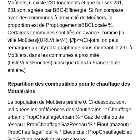
Moûtiers, il existe 231 logements et que sur ses 231,
231 sont agréés par BBC-Effinergie. Si l'on compare
avec des communes à proximité de Moûtiers, la
proportion est de PropLogementsBBCLocale %.
Certaines communes sont très en avance, comme [la
ville Moûtiers](URLVilleV4). [//]:<>(Ci-joint, on peut
remarquer un city.data.graphique nous montrant le 231 à
Moûtiers, dans les communes à proximité
(ListeVillesProches) ainsi que dans la France toute
entière.)
Répartition des combustibles pour le chauffage des
Moutiérains
La population de Moûtiers préfère 0. Ci-dessous, sont
indiquées les préférences des Moutiérains : * Chauffage
urbain : PropChauffageUrbain % * Gaz de ville ou de
réseau : PropChauffageGazReseau % * Fioul (mazout) :
PropChauffageFioul % * Electricité : PropChauffageElec
% * Gaz en bouteilles ou en citerne :