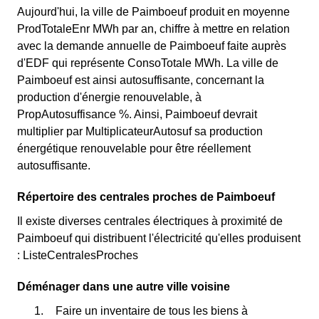
autres jours de l'année, le prix est 20% moins cher par
Aujourd'hui, la ville de Paimboeuf produit en moyenne
France et est disponible pour les Paimblotins éligibles.
rapport au tarif normal à Paimboeuf. ⚡💸
ProdTotaleEnr MWh par an, chiffre à mettre en relation
💡🏠
avec la demande annuelle de Paimboeuf faite auprès
d'EDF qui représente ConsoTotale MWh. La ville de
Paimboeuf est ainsi autosuffisante, concernant la
production d'énergie renouvelable, à
PropAutosuffisance %. Ainsi, Paimboeuf devrait
multiplier par MultiplicateurAutosuf sa production
énergétique renouvelable pour être réellement
autosuffisante.
Répertoire des centrales proches de Paimboeuf
Il existe diverses centrales électriques à proximité de
Paimboeuf qui distribuent l'électricité qu'elles produisent
: ListeCentralesProches
Déménager dans une autre ville voisine
Faire un inventaire de tous les biens à