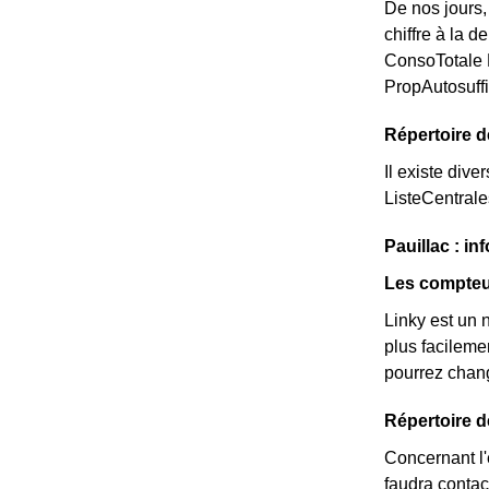
De nos jours,
chiffre à la 
ConsoTotale M
PropAutosuff
Répertoire d
Il existe dive
ListeCentral
Pauillac : in
Les compteur
Linky est un 
plus facileme
pourrez chang
Répertoire d
Concernant l'é
faudra contac