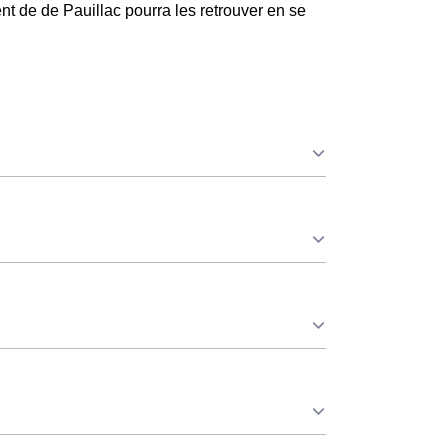
t de de Pauillac pourra les retrouver en se
e ce soit à Pauillac ou ailleurs. 💡
re leur consommation pendant 65 jours par an