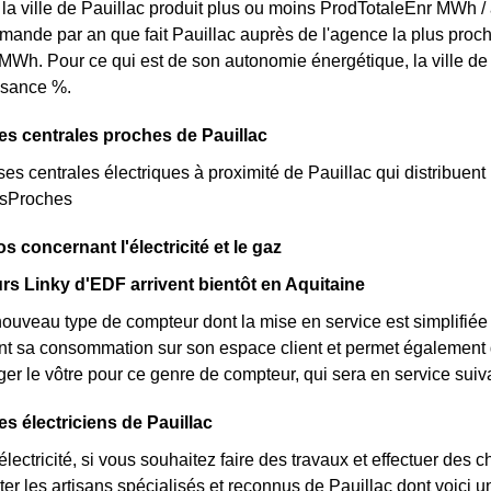
 la ville de Pauillac produit plus ou moins ProdTotaleEnr MWh /
demande par an que fait Pauillac auprès de l'agence la plus proc
Wh. Pour ce qui est de son autonomie énergétique, la ville de
isance %.
es centrales proches de Pauillac
rses centrales électriques à proximité de Pauillac qui distribuent l
esProches
fos concernant l'électricité et le gaz
s Linky d'EDF arrivent bientôt en Aquitaine
nouveau type de compteur dont la mise en service est simplifiée 
nt sa consommation sur son espace client et permet également d'
er le vôtre pour ce genre de compteur, qui sera en service sui
es électriciens de Pauillac
lectricité, si vous souhaitez faire des travaux et effectuer des 
ter les artisans spécialisés et reconnus de Pauillac dont voici 