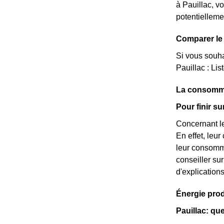
à Pauillac, v
potentielleme
Comparer le 
Si vous souha
Pauillac : Lis
La consomma
Pour finir s
Concernant le
En effet, leu
leur consomma
conseiller su
d'explication
Énergie prod
Pauillac: qu