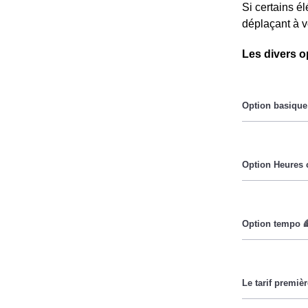
Si certains é
déplaçant à v
Les divers o
Le prix du Kil
Pendant les h
Cette option 
durant lesquel