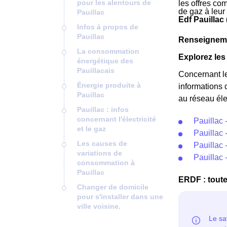
pour les alentours de
les offres com
de gaz à leur
Pauillac
Edf Pauillac
Infos à propos de
Pauillac
Renseignemen
La consommation
Explorez les 
énergétique des
Pauillacais
Concernant l
Énergie produite à
informations 
Pauillac
au réseau éle
Pauillac : infos
concernant l'électricité
Pauillac 
et le gaz
Pauillac 
Les causes de
Pauillac 
variations de
Pauillac
consommation à
Pauillac
ERDF : toute
Changer de domicile
pour s'installer dans une
ville voisine.