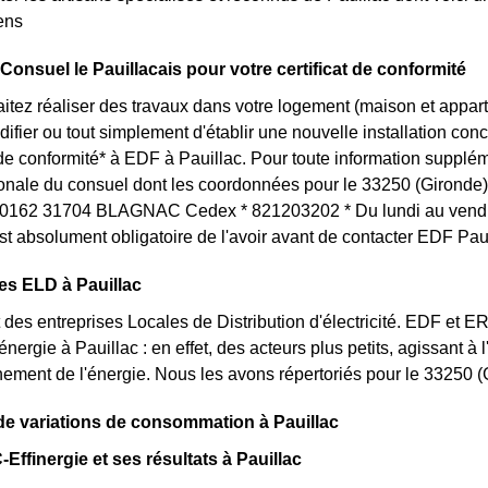
iens
Consuel le Pauillacais pour votre certificat de conformité
itez réaliser des travaux dans votre logement (maison et appar
ifier ou tout simplement d'établir une nouvelle installation conc
t de conformité* à EDF à Pauillac. Pour toute information supplé
ionale du consuel dont les coordonnées pour le 33250 (Gironde) 
162 31704 BLAGNAC Cedex * 821203202 * Du lundi au vendred
st absolument obligatoire de l'avoir avant de contacter EDF Paui
es ELD à Pauillac
des entreprises Locales de Distribution d'électricité. EDF et 
'énergie à Pauillac : en effet, des acteurs plus petits, agissant à
ement de l'énergie. Nous les avons répertoriés pour le 33250 
e variations de consommation à Pauillac
Effinergie et ses résultats à Pauillac