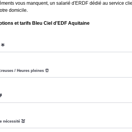
léments vous manquent, un salarié d'ERDF dédié au service clien
otre domicile.
ptions et tarifs Bleu Ciel d'EDF Aquitaine
oWatt heure est fixe : il ne dépend ni de la date, ni de l'heure, qu
eures creuses (8h/jour), le prix facturé à Pauillac est moindre. ⚡
a pour objectif d'inciter les consommateurs Pauillacais à rédui
s le prix du kiloWatt est important. 💡🔋