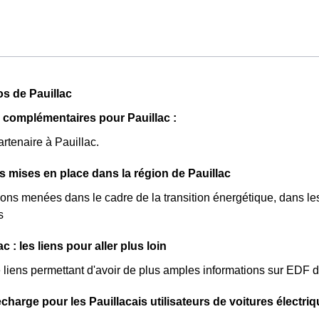
t pas disponible pour tout le monde, mais uniquement pour les 
cronyme qui signifie Couverture Maladie Universelle. Avec ce 
rs, et permettent ainsi de réduire sa facture d'électricité si l'o
e chez la plupart des fournisseurs d'électricité de France et est 
'est plus disponible et ne concerne que les clients Pauillacais l
pendant 22 jours le prix de l'électricité est quatre fois plus cher, 
os de Pauillac
moins cher par rapport au tarif normal à Pauillac. ⚡💸
 complémentaires pour Pauillac :
artenaire à Pauillac.
es mises en place dans la région de Pauillac
ions menées dans le cadre de la transition énergétique, dans les
s
c : les liens pour aller plus loin
de liens permettant d'avoir de plus amples informations sur EDF d
charge pour les Pauillacais utilisateurs de voitures électri