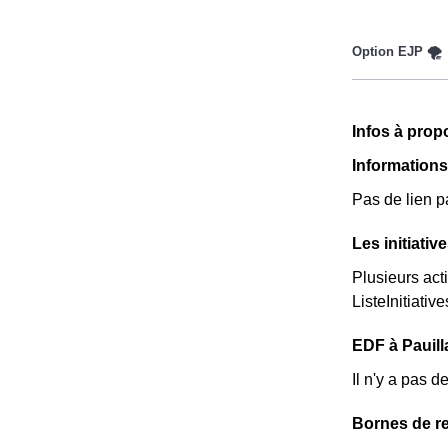
Ce tarif n'es
par la CMU, a
sont moins che
Ce tarif exist
Cette option n
deux tarifs : 
Infos à prop
prix est 20% 
Informations
Pas de lien p
Les initiativ
Plusieurs act
ListeInitiative
EDF à Pauilla
Il n'y a pas 
Bornes de re