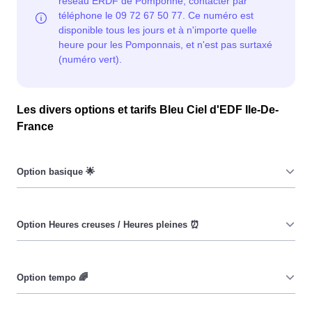
Les divers options et tarifs Bleu Ciel d'EDF Ile-De-
France
Le prix du KiloWatt heure est fixe : il ne dépend ni de la
date, ni de l'heure, que ce soit à Pomponne ou ailleurs.
💡
Pendant les heures creuses (8h/jour), le prix facturé à
Pomponne est moindre. ⚡