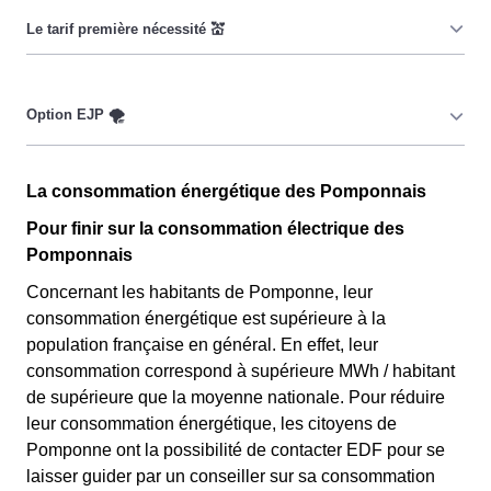
Cette option a pour objectif d'inciter les consommateurs
Pomponnais à réduire leur consommation pendant 65
jours par an durant lesquels le prix du kiloWatt est
important. 💡🔋
Ce tarif n'est pas disponible pour tout le monde, mais
uniquement pour les consommateurs Pomponnais qui
sont couverts par la CMU, acronyme qui signifie
Couverture Maladie Universelle. Avec ce tarif, les 100
Cette option n'est plus disponible et ne concerne que les
premiers KWh de chaque mois sont moins chers, et
La consommation énergétique des Pomponnais
clients Pomponnais l'ayant choisie avant 1998. Elle
permettent ainsi de réduire sa facture d'électricité si l'on
différencie deux tarifs : pendant 22 jours le prix de
Pour finir sur la consommation électrique des
fait attention à sa consommation à Pomponne. Ce tarif
l'électricité est quatre fois plus cher, tandis que tous les
Pomponnais
existe chez la plupart des fournisseurs d'électricité de
autres jours de l'année, le prix est 20% moins cher par
Concernant les habitants de Pomponne, leur
France et est disponible pour les Pomponnais éligibles.
rapport au tarif normal à Pomponne. ⚡💸
consommation énergétique est supérieure à la
💡🏠
population française en général. En effet, leur
consommation correspond à supérieure MWh / habitant
de supérieure que la moyenne nationale. Pour réduire
leur consommation énergétique, les citoyens de
Pomponne ont la possibilité de contacter EDF pour se
laisser guider par un conseiller sur sa consommation