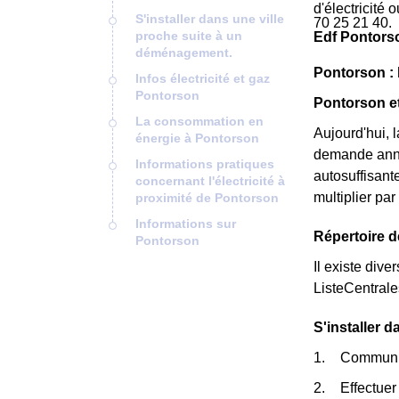
d'électricité
S'installer dans une ville
70 25 21 40.
proche suite à un
Edf Pontors
déménagement.
Pontorson : l
Infos électricité et gaz
Pontorson
Pontorson et
La consommation en
Aujourd'hui, 
énergie à Pontorson
demande annu
Informations pratiques
autosuffisant
concernant l'électricité à
multiplier pa
proximité de Pontorson
Informations sur
Répertoire 
Pontorson
Il existe dive
ListeCentral
S'installer 
Communiqu
Effectuer 