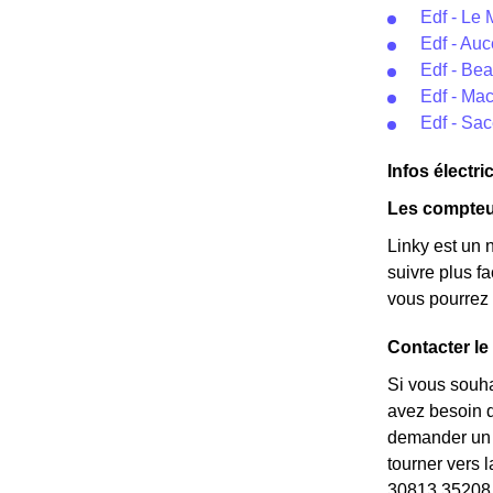
Edf - Le 
Edf - Au
Edf - Bea
Edf - Ma
Edf - Sa
Infos électri
Les compteu
Linky est un 
suivre plus f
vous pourrez 
Contacter le
Si vous souha
avez besoin de
demander un *
tourner vers 
30813 35208 