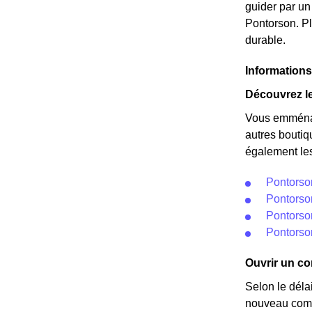
guider par un
Pontorson. Pl
durable.
Informations
Découvrez le
Vous emménag
autres boutiq
également les
Pontorso
Pontorson
Pontorson
Pontorso
Ouvrir un co
Selon le déla
nouveau comp