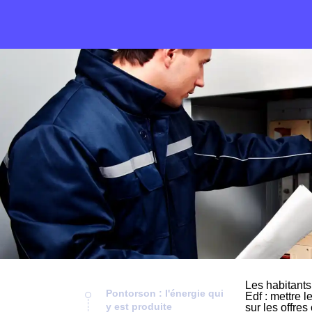
Les habitants
Pontorson : l'énergie qui
Edf : mettre l
y est produite
sur les offre