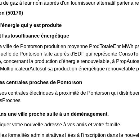
 ou de gaz à leur nom auprès d'un fournisseur alternatif partena
on (50170)
'énergie qui y est produite
 l'autosuffisance énergétique
la ville de Pontorson produit en moyenne ProdTotaleEnr MWh par 
elle de Pontorson faite auprès d'EDF qui représente ConsoTota
e, concernant la production d'énergie renouvelable, à PropAutos
r MultiplicateurAutosuf sa production énergétique renouvelable p
des centrales proches de Pontorson
rses centrales électriques à proximité de Pontorson qui distribuent
esProches
dans une ville proche suite à un déménagement.
er votre nouvelle adresse à vos amis et votre famille.
les formalités administratives liées à l'inscription dans la nouvell