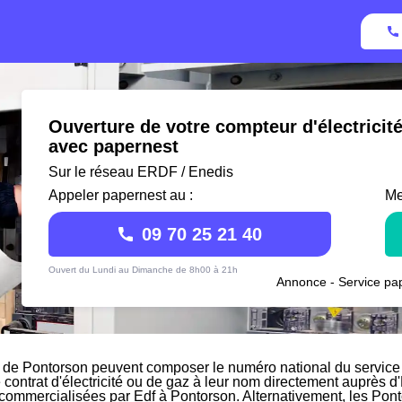
Ouverture de votre compteur d'électricit
avec papernest
Sur le réseau ERDF / Enedis
Appeler papernest au :
Me
09 70 25 21 40
Ouvert du Lundi au Dimanche de 8h00 à 21h
Annonce - Service pap
 de Pontorson peuvent composer le numéro national du service c
e contrat d'électricité ou de gaz à leur nom directement auprès d'
s commercialisées par Edf à Pontorson. Alternativement, les Pont