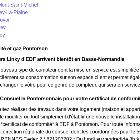
Mont-Saint-Michel
cey-La-Plaine
uvoir
cey
cey
cité et gaz Pontorson
rs Linky d'EDF arrivent bientôt en Basse-Normandie
nouveau type de compteur dont la mise en service est simplifiée
acilement sa consommation sur son espace client et permet égal
changer le vôtre pour ce genre de compteur, qui sera en servi
 Consuel le Pontorsonnais pour votre certificat de conformi
itez réaliser des travaux dans votre logement (maison et appa
 modifier ou tout simplement d'établir une nouvelle installation 
certificat de conformité* à EDF à Pontorson. Pour toute infor
la direction régionale du consuel dont les coordonnées pour le
RENNES Cedex 2 * 821203202 * Du lundi au vendredide 8h à 1