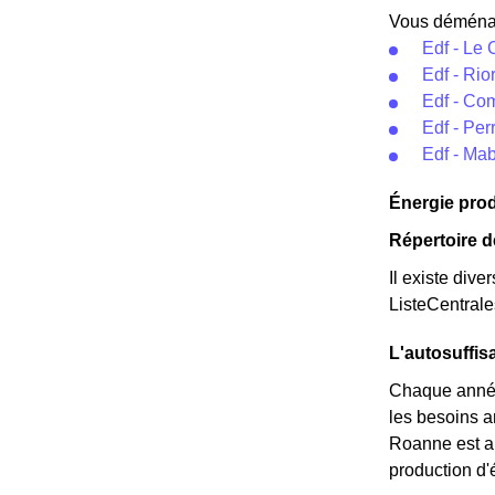
Vous déménage
Edf - Le
Edf - Rio
Edf - Co
Edf - Per
Edf - Mab
Énergie pro
Répertoire 
Il existe dive
ListeCentral
L'autosuffi
Chaque année
les besoins a
Roanne est au
production d'