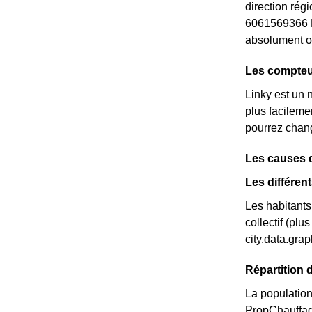
direction rég
6061569366 L
absolument ob
Les compteu
Linky est un 
plus facileme
pourrez chang
Les causes 
Les différen
Les habitants
collectif (pl
city.data.gr
Répartition 
La population
PropChauffag