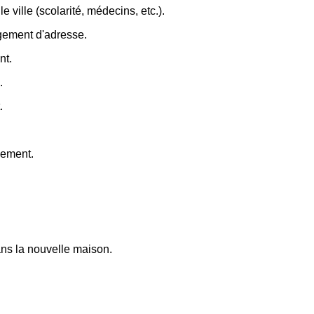
e ville (scolarité, médecins, etc.).
ngement d'adresse.
nt.
.
.
gement.
dans la nouvelle maison.