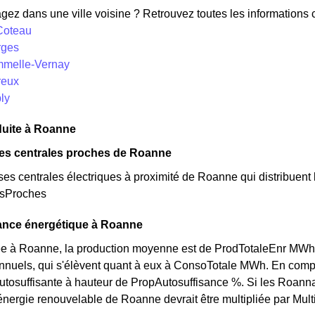
z dans une ville voisine ? Retrouvez toutes les informations co
 Coteau
rges
mmelle-Vernay
reux
ly
duite à Roanne
des centrales proches de Roanne
rses centrales électriques à proximité de Roanne qui distribuent l'
esProches
sance énergétique à Roanne
 à Roanne, la production moyenne est de ProdTotaleEnr MWh pa
nnuels, qui s'élèvent quant à eux à ConsoTotale MWh. En comp
tosuffisante à hauteur de PropAutosuffisance %. Si les Roannai
énergie renouvelable de Roanne devrait être multipliée par Mult