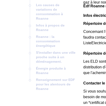
gaz à leur no
Les causes de
Edf Roanne 
variations de
consommation à
Infos électri
Roanne
Répertoire d
Infos à propos de
Roanne
Concernant l'é
Roanne : la
faudra contac
consommation
ListeElectric
énergétique
S'installer dans une ville
Répertoire 
proche suite à un
Les ELD sont 
déménagement.
distribution d
Énergie produite à
que l'achemin
Roanne
Renseignement sur EDF
Contacter le
pour les alentours de
Roanne
Si vous souha
besoin de mod
un *certifica