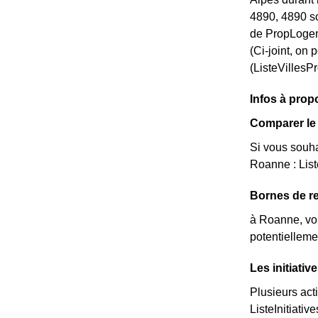
4890, 4890 so
de PropLogem
(Ci-joint, on
(ListeVillesP
Infos à pro
Comparer le 
Si vous souha
Roanne : List
Bornes de re
à Roanne, vou
potentielleme
Les initiati
Plusieurs act
ListeInitiative