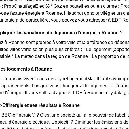
té : PropChauffageElec % * Gaz en bouteilles ou en citerne : Pr
votre facture énergie à Roanne, il faudrait donc privilégier u
ur toute aide particulière, vous pouvez vous adresser à EDF Ro
liquer les variations de dépenses d'énergie à Roanne ?
az à Roanne sont propres à votre ville et la différence de dépe
tres villes varie selon plusieurs critères : * Le logement (appar
tible * La météo dans la région de Roanne * La proportion de l
 des logements à Roanne
s Roannais vivent dans des TypeLogementMaj. Il faut savoir qu
 appartements. Lorsque vous changerez de logement, à Roanne o
d'énergie. Il vous suffira d'appeler EDF à Roanne. city.data
-Effinergie et ses résultats à Roanne
 BBC-effinergie® ? C'est une société qui a le pouvoir de labelli
u d'énergie électrique. L'objectif ? Diminuer les émissions de 
les 50 prochaines années. Il faut savoir qu'actuellement, à Roan