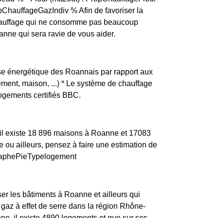
opChauffageGazIndiv % Afin de favoriser la
n chauffage qui ne consomme pas beaucoup
anne qui sera ravie de vous aider.
nse énergétique des Roannais par rapport aux
tement, maison, ...) * Le système de chauffage
ogements certifiés BBC.
'il existe 18 896 maisons à Roanne et 17083
u ailleurs, pensez à faire une estimation de
.graphePieTypelogement
ser les bâtiments à Roanne et ailleurs qui
gaz à effet de serre dans la région Rhône-
ne, il existe 4890 logements et que sur ses