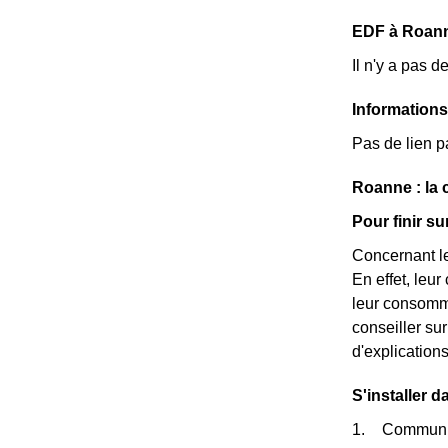
EDF à Roanne 
Il n'y a pas 
Information
Pas de lien p
Roanne : la
Pour finir s
Concernant le
En effet, leu
leur consomma
conseiller s
d'explication
S'installer 
Communiqu