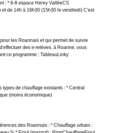
ont : * 6-8 espace Henry ValléeCS
t de 14h à 16h30 (15h30 le vendredi) C'est
 pour les Roannais et qui permet de suivre
d'effectuer des e-relèves. à Roanne, vous
vant ce programme : TableauLinky
 types de chauffage existants : * Central
trique (moins économique)
férences des Roannais : * Chauffage urbain :
eau % * Fioul (mazout) : PropChauffageFioul