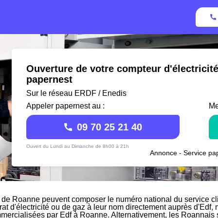
Ouverture de votre compteur d'électricit
papernest
Sur le réseau ERDF / Enedis
Appeler papernest au :
Me
09 70 25 21 40
Ouvert du Lundi au Dimanche de 8h00 à 21h
Annonce - Service pap
 de Roanne peuvent composer le numéro national du service clie
rat d'électricité ou de gaz à leur nom directement auprès d'Edf, m
mmercialisées par Edf à Roanne. Alternativement, les Roannais so