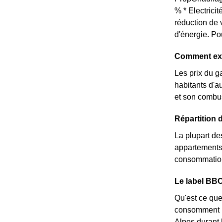
% * Electrici
réduction de 
d'énergie. Po
Comment exp
Les prix du g
habitants d'au
et son combus
Répartition
La plupart de
appartements
consommation 
Le label BBC
Qu'est ce que
consomment pe
Alpes durant 