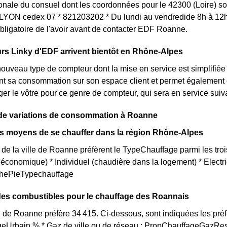
ionale du consuel dont les coordonnées pour le 42300 (Loire) s
YON cedex 07 * 821203202 * Du lundi au vendredide 8h à 12h e
ligatoire de l'avoir avant de contacter EDF Roanne.
rs Linky d'EDF arrivent bientôt en Rhône-Alpes
nouveau type de compteur dont la mise en service est simplifiée
nt sa consommation sur son espace client et permet également 
er le vôtre pour ce genre de compteur, qui sera en service sui
de variations de consommation à Roanne
ts moyens de se chauffer dans la région Rhône-Alpes
 de la ville de Roanne préfèrent le TypeChauffage parmi les trois
us économique) * Individuel (chaudière dans la logement) * Elec
aphePieTypechauffage
des combustibles pour le chauffage des Roannais
 de Roanne préfère 34 415. Ci-dessous, sont indiquées les pré
eUrbain % * Gaz de ville ou de réseau : PropChauffageGazRes