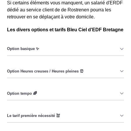
Si certains éléments vous manquent, un salarié d'ERDF
dédié au service client de de Rostrenen pourra les
retrouver en se déplaçant à votre domicile.
Les divers options et tarifs Bleu Ciel d'EDF Bretagne
Le prix du KiloWatt heure est fixe : il ne dépend ni de la
date, ni de l'heure, que ce soit en à Rostrenen ou
ailleurs. 💡
Pendant les heures creuses (8h/jour), le prix facturé en à
Rostrenen est réduit. ⚡
Cette option vise à encourager les consommateurs
Rostrenois à réduire leur consommation pendant 65
jours par an, lorsque le prix du kiloWatt est plus élevé. 💡
🔋
Ce tarif n'est pas disponible pour tous, mais seulement