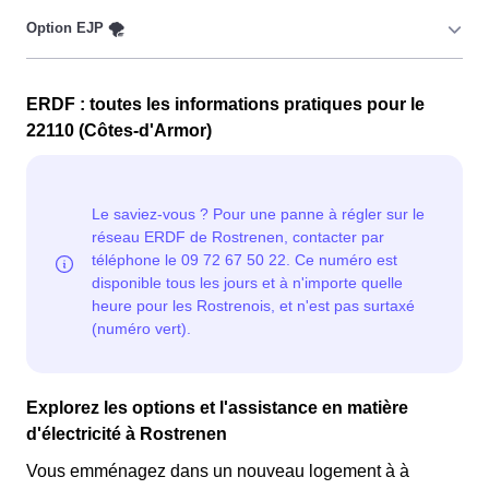
pour les consommateurs Rostrenois couverts par la
CMU, Couverture Maladie Universelle. Avec ce tarif, les
100 premiers KWh de chaque mois sont moins chers,
Cette option n'est plus disponible et concerne
permettant ainsi de réduire sa facture d'électricité en
ERDF : toutes les informations pratiques pour le
uniquement les clients Rostrenois qui l'avaient choisie
faisant attention à sa consommation en à Rostrenen. Ce
22110 (Côtes-d'Armor)
avant 1998. Elle implique deux tarifs : pendant 22 jours,
tarif est proposé par la plupart des fournisseurs
le prix de l'électricité est multiplié par quatre, tandis que
d'électricité en France et est accessible aux Rostrenois
les autres jours de l'année, le prix est réduit de 20% par
éligibles. 💡🏠
rapport au tarif normal en à Rostrenen. ⚡💸
Explorez les options et l'assistance en matière
d'électricité à Rostrenen
Vous emménagez dans un nouveau logement à à