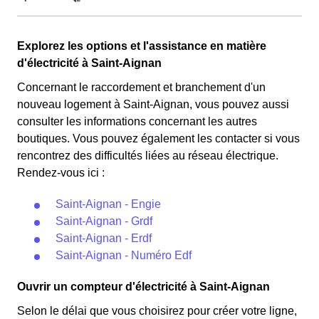
qui sont couverts par la CMU, acronyme qui signifie
Couverture Maladie Universelle. Avec ce tarif, les 100
Cette option n'est plus disponible et ne concerne que les
premiers KWh de chaque mois sont moins chers, et
Explorez les options et l'assistance en matière
clients Saint-Aignanais l'ayant choisie avant 1998. Elle
permettent ainsi de réduire sa facture d'électricité si l'on
d'électricité à Saint-Aignan
différencie deux tarifs : pendant 22 jours le prix de
fait attention à sa consommation à Saint-Aignan. Ce tarif
l'électricité est quatre fois plus cher, tandis que tous les
Concernant le raccordement et branchement d'un
existe chez la plupart des fournisseurs d'électricité de
autres jours de l'année, le prix est 20% moins cher par
nouveau logement à Saint-Aignan, vous pouvez aussi
France et est disponible pour les Saint-Aignanais
rapport au tarif normal à Saint-Aignan. ⚡💸
consulter les informations concernant les autres
éligibles. 💡🏠
boutiques. Vous pouvez également les contacter si vous
rencontrez des difficultés liées au réseau électrique.
Rendez-vous ici :
Saint-Aignan - Engie
Saint-Aignan - Grdf
Saint-Aignan - Erdf
Saint-Aignan - Numéro Edf
Ouvrir un compteur d'électricité à Saint-Aignan
Selon le délai que vous choisirez pour créer votre ligne,