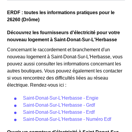
Maladie Universelle. Avec ce tarif, les 100 premiers
Cette option n'est plus disponible et ne concerne que les
KWh de chaque mois sont moins chers, et permettent
ERDF : toutes les informations pratiques pour le
clients Donatiens l'ayant choisie avant 1998. Elle
ainsi de réduire sa facture d'électricité si l'on fait
26260 (Drôme)
différencie deux tarifs : pendant 22 jours le prix de
attention à sa consommation à Saint-Donat-Sur-
l'électricité est quatre fois plus cher, tandis que tous les
Découvrez les fournisseurs d'électricité pour votre
L'Herbasse. Ce tarif existe chez la plupart des
autres jours de l'année, le prix est 20% moins cher par
nouveau logement à Saint-Donat-Sur-L'Herbasse
fournisseurs d'électricité de France et est disponible
rapport au tarif normal à Saint-Donat-Sur-L'Herbasse. ⚡
pour les Donatiens éligibles. 💡🏠
Concernant le raccordement et branchement d'un
💸
nouveau logement à Saint-Donat-Sur-L'Herbasse, vous
pouvez aussi consulter les informations concernant les
autres boutiques. Vous pouvez également les contacter
si vous rencontrez des difficultés liées au réseau
électrique. Rendez-vous ici :
Saint-Donat-Sur-L'Herbasse - Engie
Saint-Donat-Sur-L'Herbasse - Grdf
Saint-Donat-Sur-L'Herbasse - Erdf
Saint-Donat-Sur-L'Herbasse - Numéro Edf