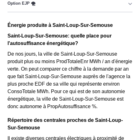
uniquement pour les consommateurs Lupéens qui sont
couverts par la CMU, acronyme qui signifie Couverture
Maladie Universelle. Avec ce tarif, les 100 premiers
Cette option n'est plus disponible et ne concerne que les
KWh de chaque mois sont moins chers, et permettent
Énergie produite à Saint-Loup-Sur-Semouse
clients Lupéens l'ayant choisie avant 1998. Elle
ainsi de réduire sa facture d'électricité si l'on fait
différencie deux tarifs : pendant 22 jours le prix de
Saint-Loup-Sur-Semouse: quelle place pour
attention à sa consommation à Saint-Loup-Sur-
l'électricité est quatre fois plus cher, tandis que tous les
l'autosuffisance énergétique?
Semouse. Ce tarif existe chez la plupart des
autres jours de l'année, le prix est 20% moins cher par
De nos jours, la ville de Saint-Loup-Sur-Semouse
fournisseurs d'électricité de France et est disponible
rapport au tarif normal à Saint-Loup-Sur-Semouse. ⚡💸
produit plus ou moins ProdTotaleEnr MWh / an d'énergie
pour les Lupéens éligibles. 💡🏠
verte. On peut comparer ce chiffre à la demande par an
que fait Saint-Loup-Sur-Semouse auprès de l'agence la
plus proche EDF de sa ville qui représente environ
ConsoTotale MWh. Pour ce qui est de son autonomie
énergétique, la ville de Saint-Loup-Sur-Semouse est
donc autonome à PropAutosuffisance %.
Répertoire des centrales proches de Saint-Loup-
Sur-Semouse
Il existe diverses centrales électriques à proximité de