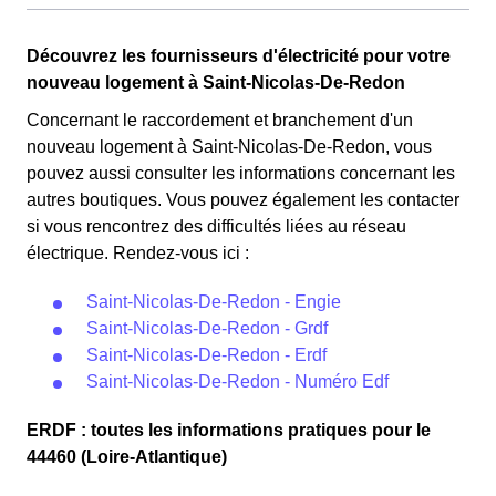
sont couverts par la CMU, acronyme qui signifie
Couverture Maladie Universelle. Avec ce tarif, les 100
Cette option n'est plus disponible et ne concerne que les
premiers KWh de chaque mois sont moins chers, et
Découvrez les fournisseurs d'électricité pour votre
clients Nicolasiens l'ayant choisie avant 1998. Elle
permettent ainsi de réduire sa facture d'électricité si l'on
nouveau logement à Saint-Nicolas-De-Redon
différencie deux tarifs : pendant 22 jours le prix de
fait attention à sa consommation à Saint-Nicolas-De-
l'électricité est quatre fois plus cher, tandis que tous les
Concernant le raccordement et branchement d'un
Redon. Ce tarif existe chez la plupart des fournisseurs
autres jours de l'année, le prix est 20% moins cher par
nouveau logement à Saint-Nicolas-De-Redon, vous
d'électricité de France et est disponible pour les
rapport au tarif normal à Saint-Nicolas-De-Redon. ⚡💸
pouvez aussi consulter les informations concernant les
Nicolasiens éligibles. 💡🏠
autres boutiques. Vous pouvez également les contacter
si vous rencontrez des difficultés liées au réseau
électrique. Rendez-vous ici :
Saint-Nicolas-De-Redon - Engie
Saint-Nicolas-De-Redon - Grdf
Saint-Nicolas-De-Redon - Erdf
Saint-Nicolas-De-Redon - Numéro Edf
ERDF : toutes les informations pratiques pour le
44460 (Loire-Atlantique)