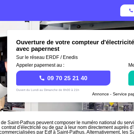
Ouverture de votre compteur d'électricit
avec papernest
Sur le réseau ERDF / Enedis
Appeler papernest au :
Me
09 70 25 21 40
Ouvert du Lundi au Dimanche de 8h00 à 21h
Annonce - Service pap
 de Saint-Pathus peuvent composer le numéro national du servic
e contrat d'électricité ou de gaz à leur nom directement auprès d'
s commercialisées par Edf à Saint-Pathus. Alternativement, les S