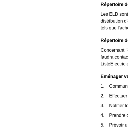
Répertoire d
Les ELD sont 
distribution d
tels que l'ac
Répertoire d
Concernant l'é
faudra contac
ListeElectric
Eménager ver
Communiqu
Effectuer 
Notifier 
Prendre 
Prévoir u