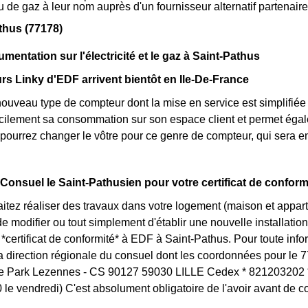
 ou de gaz à leur nom auprès d'un fournisseur alternatif partena
thus (77178)
mentation sur l'électricité et le gaz à Saint-Pathus
s Linky d'EDF arrivent bientôt en Ile-De-France
nouveau type de compteur dont la mise en service est simplifiée
acilement sa consommation sur son espace client et permet égale
pourrez changer le vôtre pour ce genre de compteur, qui sera e
 Consuel le Saint-Pathusien pour votre certificat de conform
itez réaliser des travaux dans votre logement (maison et appa
 modifier ou tout simplement d'établir une nouvelle installation 
certificat de conformité* à EDF à Saint-Pathus. Pour toute in
la direction régionale du consuel dont les coordonnées pour le 
e Park Lezennes - CS 90127 59030 LILLE Cedex * 821203202 * 
le vendredi) C'est absolument obligatoire de l'avoir avant de 