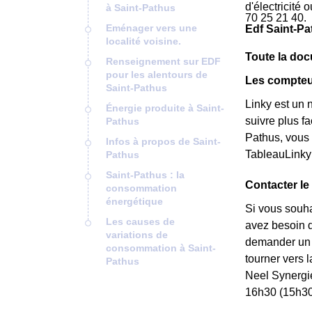
d'électricité
à Saint-Pathus
70 25 21 40.
Eménager vers une
Edf Saint-Pa
localité voisine.
Toute la docu
Renseignement sur EDF
pour les alentours de
Les compteur
Saint-Pathus
Linky est un 
Énergie produite à Saint-
suivre plus f
Pathus
Pathus, vous 
Infos à propos de Saint-
TableauLinky
Pathus
Saint-Pathus : la
Contacter le
consommation
énergétique
Si vous souha
Les causes de
avez besoin de
variations de
demander un *
consommation à Saint-
tourner vers 
Pathus
Neel Synergi
16h30 (15h30 