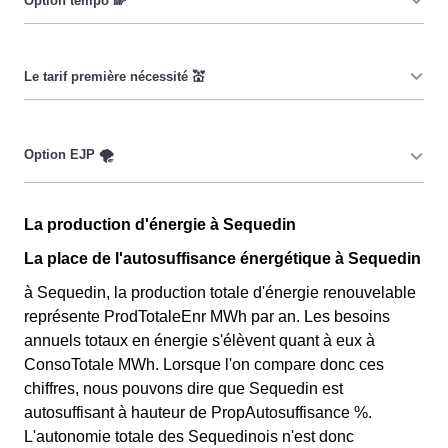
Cette option a pour objectif d'inciter les consommateurs
Sequedinois à réduire leur consommation pendant 65
jours par an durant lesquels le prix du kiloWatt est
important. 💡🔋
Ce tarif n'est pas disponible pour tout le monde, mais
uniquement pour les consommateurs Sequedinois qui
sont couverts par la CMU, acronyme qui signifie
Couverture Maladie Universelle. Avec ce tarif, les 100
Cette option n'est plus disponible et ne concerne que les
premiers KWh de chaque mois sont moins chers, et
La production d'énergie à Sequedin
clients Sequedinois l'ayant choisie avant 1998. Elle
permettent ainsi de réduire sa facture d'électricité si l'on
différencie deux tarifs : pendant 22 jours le prix de
La place de l'autosuffisance énergétique à Sequedin
fait attention à sa consommation à Sequedin. Ce tarif
l'électricité est quatre fois plus cher, tandis que tous les
à Sequedin, la production totale d'énergie renouvelable
existe chez la plupart des fournisseurs d'électricité de
autres jours de l'année, le prix est 20% moins cher par
représente ProdTotaleEnr MWh par an. Les besoins
France et est disponible pour les Sequedinois éligibles.
rapport au tarif normal à Sequedin. ⚡💸
annuels totaux en énergie s'élèvent quant à eux à
💡🏠
ConsoTotale MWh. Lorsque l'on compare donc ces
chiffres, nous pouvons dire que Sequedin est
autosuffisant à hauteur de PropAutosuffisance %.
L'autonomie totale des Sequedinois n'est donc