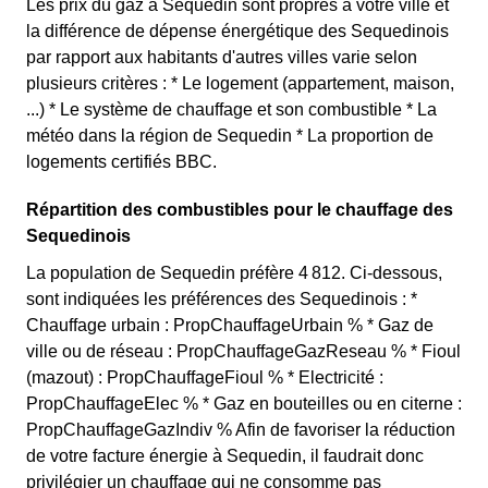
Les prix du gaz à Sequedin sont propres à votre ville et
la différence de dépense énergétique des Sequedinois
par rapport aux habitants d'autres villes varie selon
plusieurs critères : * Le logement (appartement, maison,
...) * Le système de chauffage et son combustible * La
météo dans la région de Sequedin * La proportion de
logements certifiés BBC.
Répartition des combustibles pour le chauffage des
Sequedinois
La population de Sequedin préfère 4 812. Ci-dessous,
sont indiquées les préférences des Sequedinois : *
Chauffage urbain : PropChauffageUrbain % * Gaz de
ville ou de réseau : PropChauffageGazReseau % * Fioul
(mazout) : PropChauffageFioul % * Electricité :
PropChauffageElec % * Gaz en bouteilles ou en citerne :
PropChauffageGazIndiv % Afin de favoriser la réduction
de votre facture énergie à Sequedin, il faudrait donc
privilégier un chauffage qui ne consomme pas