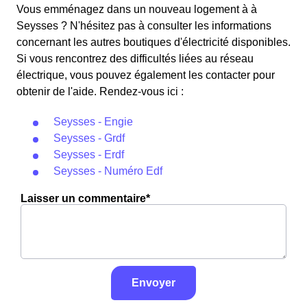
tarif est proposé par la plupart des fournisseurs
le prix de l'électricité est multiplié par quatre, tandis que
Vous emménagez dans un nouveau logement à à
d'électricité en France et est accessible aux Seyssois
les autres jours de l'année, le prix est réduit de 20% par
Seysses ? N'hésitez pas à consulter les informations
éligibles. 💡🏠
rapport au tarif normal en à Seysses. ⚡💸
concernant les autres boutiques d'électricité disponibles.
Si vous rencontrez des difficultés liées au réseau
électrique, vous pouvez également les contacter pour
obtenir de l'aide. Rendez-vous ici :
Seysses - Engie
Seysses - Grdf
Seysses - Erdf
Seysses - Numéro Edf
Laisser un commentaire*
Envoyer