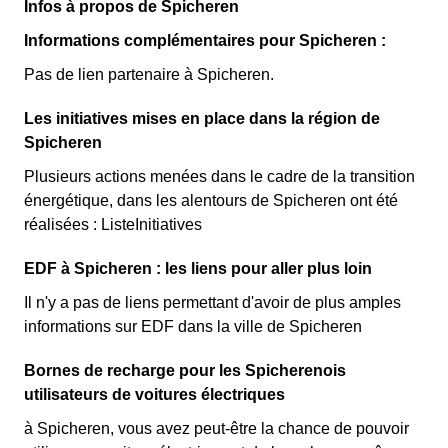
premiers KWh de chaque mois sont moins chers, et
Infos à propos de Spicheren
clients Spicherenois l'ayant choisie avant 1998. Elle
permettent ainsi de réduire sa facture d'électricité si l'on
différencie deux tarifs : pendant 22 jours le prix de
Informations complémentaires pour Spicheren :
fait attention à sa consommation à Spicheren. Ce tarif
l'électricité est quatre fois plus cher, tandis que tous les
Pas de lien partenaire à Spicheren.
existe chez la plupart des fournisseurs d'électricité de
autres jours de l'année, le prix est 20% moins cher par
France et est disponible pour les Spicherenois éligibles.
rapport au tarif normal à Spicheren. ⚡💸
Les initiatives mises en place dans la région de
💡🏠
Spicheren
Plusieurs actions menées dans le cadre de la transition
énergétique, dans les alentours de Spicheren ont été
réalisées : ListeInitiatives
EDF à Spicheren : les liens pour aller plus loin
Il n'y a pas de liens permettant d'avoir de plus amples
informations sur EDF dans la ville de Spicheren
Bornes de recharge pour les Spicherenois
utilisateurs de voitures électriques
à Spicheren, vous avez peut-être la chance de pouvoir