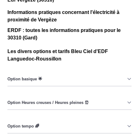
Informations pratiques concernant l'électricité à
proximité de Vergèze
ERDF : toutes les informations pratiques pour le
30310 (Gard)
Les divers options et tarifs Bleu Ciel d'EDF
Languedoc-Roussillon
Le prix du KiloWatt heure est fixe : il ne dépend ni de la
date, ni de l'heure, que ce soit à Vergèze ou ailleurs. 💡
Pendant les heures creuses (8h/jour), le prix facturé à
Vergèze est moindre. ⚡