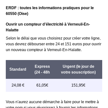
Couverture Maladie Universelle. Avec ce tarif, les 100
Cette option n'est plus disponible et ne concerne que les
premiers KWh de chaque mois sont moins chers, et
ERDF : toutes les informations pratiques pour le
clients Vernoliens l'ayant choisie avant 1998. Elle
permettent ainsi de réduire sa facture d'électricité si l'on
60550 (Oise)
différencie deux tarifs : pendant 22 jours le prix de
fait attention à sa consommation à Verneuil-En-Halatte.
l'électricité est quatre fois plus cher, tandis que tous les
Ouvrir un compteur d'électricité à Verneuil-En-
Ce tarif existe chez la plupart des fournisseurs
autres jours de l'année, le prix est 20% moins cher par
Halatte
d'électricité de France et est disponible pour les
rapport au tarif normal à Verneuil-En-Halatte. ⚡💸
Vernoliens éligibles. 💡🏠
Selon le délai que vous choisirez pour créer votre ligne,
vous devrez débourser entre 24 et 151 euros pour ouvrir
un nouveau compteur à Verneuil-En-Halatte.
Vous n'aurez aucune démarche à faire pour le mettre à
votre nom si vous réussissez à fournir les informations